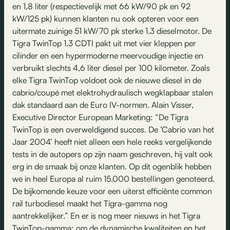
en 1,8 liter (respectievelijk met 66 kW/90 pk en 92
kW/125 pk) kunnen klanten nu ook opteren voor een
uitermate zuinige 51 kW/70 pk sterke 1.3 dieselmotor. De
Tigra TwinTop 1.3 CDTI pakt uit met vier kleppen per
cilinder en een hypermoderne meervoudige injectie en
verbruikt slechts 4,6 liter diesel per 100 kilometer. Zoals
elke Tigra TwinTop voldoet ook de nieuwe diesel in de
cabrio/coupé met elektrohydraulisch wegklapbaar stalen
dak standaard aan de Euro IV-normen. Alain Visser,
Executive Director European Marketing: “De Tigra
TwinTop is een overweldigend succes. De ‘Cabrio van het
Jaar 2004’ heeft niet alleen een hele reeks vergelijkende
tests in de autopers op zijn naam geschreven, hij valt ook
erg in de smaak bij onze klanten. Op dit ogenblik hebben
we in heel Europa al ruim 15.000 bestellingen genoteerd.
De bijkomende keuze voor een uiterst efficiënte common
rail turbodiesel maakt het Tigra-gamma nog
aantrekkelijker.” En er is nog meer nieuws in het Tigra
TwinTop-gamma: om de dynamische kwaliteiten en het