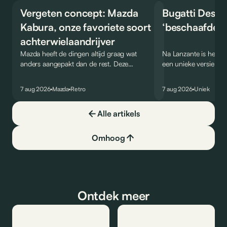
Vergeten concept: Mazda
Bugatti Destri
Kabura, onze favoriete soort
‘beschaafde’ 
achterwielaandrijver
Mazda heeft de dingen altijd graag wat
Na Lanzante is het nu
anders aangepakt dan de rest. Deze
een unieke versie va
conceptcar die in 2006 debuteerde in
voor te stellen die g
Detroit bewijst dat op heel knappe wijze.
gebruik op de openb
7 aug 2026
Mazda
Retro
7 aug 2026
Uniek
Alle artikels
Omhoog
Ontdek meer