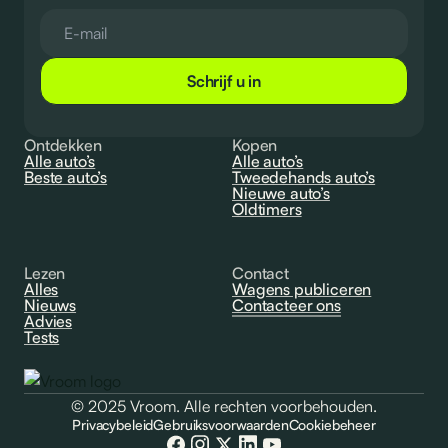
Schrijf u in
Ontdekken
Kopen
Alle auto’s
Alle auto’s
Beste auto’s
Tweedehands auto’s
Nieuwe auto’s
Oldtimers
Lezen
Contact
Alles
Wagens publiceren
Nieuws
Contacteer ons
Advies
Tests
© 2025 Vroom. Alle rechten voorbehouden.
Privacybeleid
Gebruiksvoorwaarden
Cookiebeheer