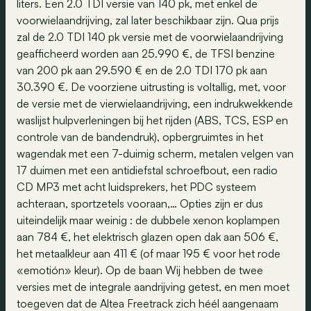
liters. Een 2.0 TDI versie van 140 pk, met enkel de
voorwielaandrijving, zal later beschikbaar zijn. Qua prijs
zal de 2.0 TDI 140 pk versie met de voorwielaandrijving
geafficheerd worden aan 25.990 €, de TFSI benzine
van 200 pk aan 29.590 € en de 2.0 TDI 170 pk aan
30.390 €. De voorziene uitrusting is voltallig, met, voor
de versie met de vierwielaandrijving, een indrukwekkende
waslijst hulpverleningen bij het rijden (ABS, TCS, ESP en
controle van de bandendruk), opbergruimtes in het
wagendak met een 7-duimig scherm, metalen velgen van
17 duimen met een antidiefstal schroefbout, een radio
CD MP3 met acht luidsprekers, het PDC systeem
achteraan, sportzetels vooraan,… Opties zijn er dus
uiteindelijk maar weinig : de dubbele xenon koplampen
aan 784 €, het elektrisch glazen open dak aan 506 €,
het metaalkleur aan 411 € (of maar 195 € voor het rode
«emotión» kleur). Op de baan Wij hebben de twee
versies met de integrale aandrijving getest, en men moet
toegeven dat de Altea Freetrack zich héél aangenaam