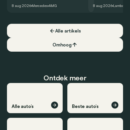
virtuele wereld dan toch…
Hockenheimring. Het
8 aug 2026
Mercedes
AMG
8 aug 2026
Lamborghi
een record voor pr
Alle artikels
Omhoog
Ontdek meer
Alle auto’s
Beste auto’s