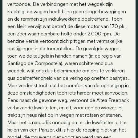
vertoonde. De verbindingen met het wegdek zijn
krachtig, de wagen heeft bijna geen slingerbewegingen
en de remmen zijn indrukwekkend doeltreffend. Toch
een klein verwijt wat betreft de dieselmotor van 170 pk :
een zeer waarneembare holte onder 2.000 rpm. De
benzine versie vertoont zich pittiger, met vermakelijke
opstijgingen in de toerenteller… De gevolgde wegen,
toen we de teugels in handen namen (in de regio van
Santiago de Compostela), waren schitterend qua
wegdek, wat ons dus belemmerde om ons te verklaren
qua doeltreffendheid van de vering op oneffen baantjes…
Men verdenkt toch dat het comfort van de ophanging in
deze omstandigheden toch iets harder moet aanvoelen.
Eens naast de gewone weg, vertoont de Altea Freetrack
verbazende kwaliteiten, en dit, voor een crossover. Hij
trekt zijn neus niet op in wegen met rotsen of stenen.
Maar het is natuurlijk onnodig om er de kwaliteiten uit te
halen van een Panzer, dit is hier de roeping niet van het
model, die trouwens niet voorzien werd van een