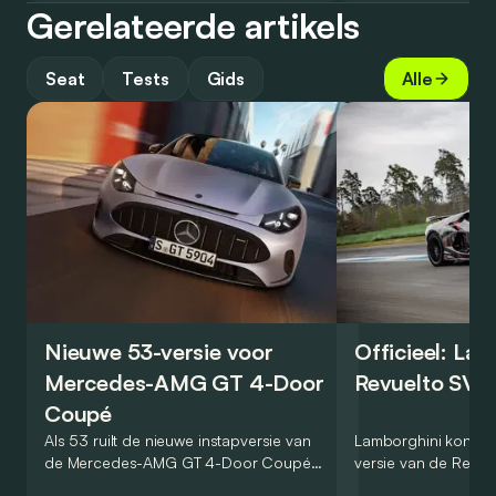
Gerelateerde artikels
Seat
Tests
Gids
Alle
Nieuwe 53-versie voor
Officieel: La
Mercedes-AMG GT 4-Door
Revuelto SV 
Coupé
Als 53 ruilt de nieuwe instapversie van
Lamborghini kondig
de Mercedes-AMG GT 4-Door Coupé
versie van de Revue
zijn V8 in voor een zes-in-lijn. In de
rondetijd van 1:41,6