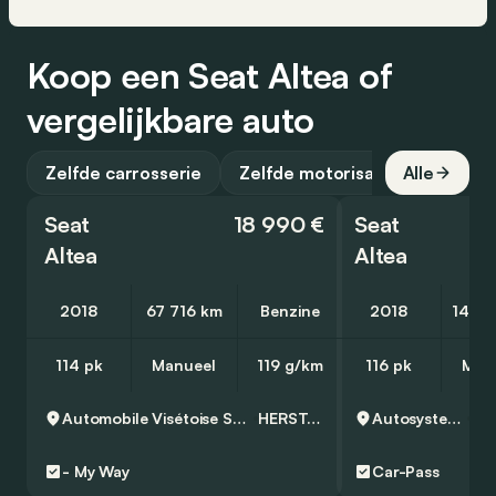
Koop een Seat Altea of
vergelijkbare auto
Zelfde carrosserie
Zelfde motorisatie
Alle
Seat
18 990 €
Seat
Altea
Altea
2018
67 716 km
Benzine
2018
146 7
114 pk
Manueel
119 g/km
116 pk
Man
Automobile Visétoise SPRL
HERSTAL
Autosystem SA
-
My Way
Car-Pass