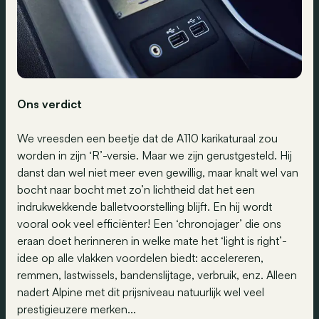
Ons
verdict
We vreesden een beetje dat de A110 karikaturaal zou
worden in zijn ‘R’-versie. Maar we zijn gerustgesteld. Hij
danst dan wel niet meer even gewillig, maar knalt wel van
bocht naar bocht met zo’n lichtheid dat het een
indrukwekkende balletvoorstelling blijft. En hij wordt
vooral ook veel efficiënter! Een ‘chronojager’ die ons
eraan doet herinneren in welke mate het ‘light is right’-
idee op alle vlakken voordelen biedt: accelereren,
remmen, lastwissels, bandenslijtage, verbruik, enz. Alleen
nadert Alpine met dit prijsniveau natuurlijk wel veel
prestigieuzere merken...