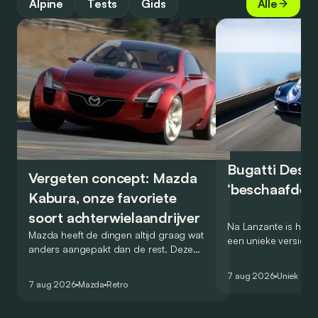
Alpine
Tests
Gids
Alle
Bugatti Destr
Vergeten concept: Mazda
‘beschaafde’ 
Kabura, onze favoriete
soort achterwielaandrijver
Na Lanzante is het n
Mazda heeft de dingen altijd graag wat
een unieke versie v
anders aangepakt dan de rest. Deze
voor te stellen die
conceptcar die in 2006 debuteerde in
voor gebruik op de
7 aug 2026
Uniek
Detroit bewijst dat op heel knappe wijze.
7 aug 2026
Mazda
Retro