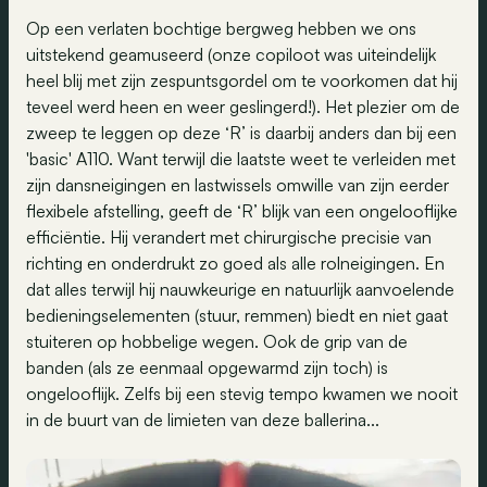
Op een verlaten bochtige bergweg hebben we ons
uitstekend geamuseerd (onze copiloot was uiteindelijk
heel blij met zijn zespuntsgordel om te voorkomen dat hij
teveel werd heen en weer geslingerd!). Het plezier om de
zweep te leggen op deze ‘R’ is daarbij anders dan bij een
'basic' A110. Want terwijl die laatste weet te verleiden met
zijn dansneigingen en lastwissels omwille van zijn eerder
flexibele afstelling, geeft de ‘R’ blijk van een ongelooflijke
efficiëntie. Hij verandert met chirurgische precisie van
richting en onderdrukt zo goed als alle rolneigingen. En
dat alles terwijl hij nauwkeurige en natuurlijk aanvoelende
bedieningselementen (stuur, remmen) biedt en niet gaat
stuiteren op hobbelige wegen. Ook de grip van de
banden (als ze eenmaal opgewarmd zijn toch) is
ongelooflijk. Zelfs bij een stevig tempo kwamen we nooit
in de buurt van de limieten van deze ballerina...