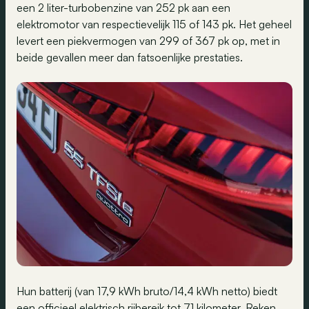
een 2 liter-turbobenzine van 252 pk aan een
elektromotor van respectievelijk 115 of 143 pk. Het geheel
levert een piekvermogen van 299 of 367 pk op, met in
beide gevallen meer dan fatsoenlijke prestaties.
Hun batterij (van 17,9 kWh bruto/14,4 kWh netto) biedt
een officieel elektrisch rijbereik tot 71 kilometer. Reken