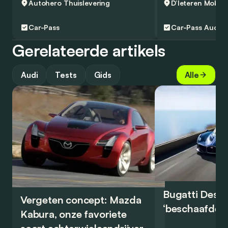
Autohero
Thuislevering
Car-Pass
Car-Pass
Audi A
Gerelateerde artikels
Audi
Tests
Gids
Alle
Bugatti Destr
Vergeten concept: Mazda
‘beschaafde’ 
Kabura, onze favoriete