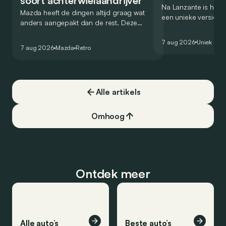
soort achterwielaandrijver
Na Lanzante is het n
Mazda heeft de dingen altijd graag wat
een unieke versie v
anders aangepakt dan de rest. Deze
voor te stellen die
conceptcar die in 2006 debuteerde in
voor gebruik op de
7 aug 2026
Uniek
Detroit bewijst dat op heel knappe wijze.
7 aug 2026
Mazda
Retro
Alle artikels
Omhoog
Ontdek meer
Alle auto’s
Beste auto’s