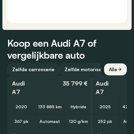
Koop een Audi A7 of
vergelijkbare auto
Zelfde carrosserie
Zelfde motorisatie
Alle
Audi
35 799 €
Audi
A7
A7
2020
133 885 km
Hybride
2025
42 2
367 pk
Automaat
120 g/km
252 pk
Auto