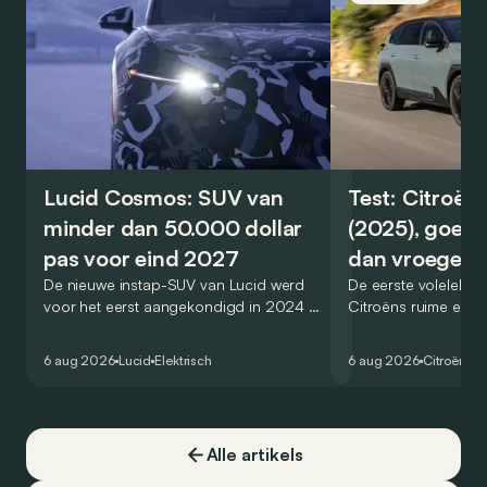
Lucid Cosmos: SUV van
Test: Citroën
minder dan 50.000 dollar
(2025), goed
pas voor eind 2027
dan vroeger
De nieuwe instap-SUV van Lucid werd
De eerste volelektri
voor het eerst aangekondigd in 2024 en
Citroëns ruime en 
zou oorspronkelijk nog voor eind 2026
moet de kwaliteiten
het gamma van de Amerikaanse
naar het elektrische 
6 aug 2026
Lucid
Elektrisch
6 aug 2026
Citroën
C5
constructeur vervoegen.
dat ook gelukt?
Alle artikels