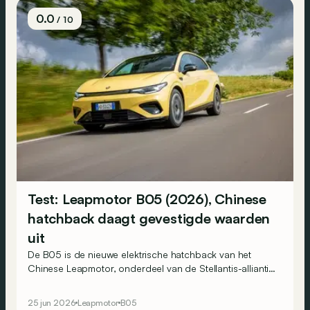
0.0
/ 10
Test: Leapmotor B05 (2026), Chinese
hatchback daagt gevestigde waarden
uit
De B05 is de nieuwe elektrische hatchback van het
Chinese Leapmotor, onderdeel van de Stellantis-alliantie.
Op papier vormt hij een serieuze uitdager voor modellen
als de Peugeot e-308 en Volkswagen ID.3. Maakt hij die
25 jun 2026
Leapmotor
B05
belofte ook waar?