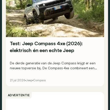
Test: Jeep Compass 4xe (2026):
elektrisch én een echte Jeep
De derde generatie van de Jeep Compass krijgt er een
nieuwe topversie bij. De Compass 4xe combineert een
volledig elektrische aandrijflijn met vierwielaandrijving,
375 pk en extra terreincapaciteiten. Is dit de elektrische
21 jul 2026
Jeep
Compass
Jeep die zijn naam eer aandoet?
ADVERTENTIE