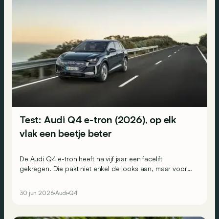
Test: Audi Q4 e-tron (2026), op elk
vlak een beetje beter
De Audi Q4 e-tron heeft na vijf jaar een facelift
gekregen. Die pakt niet enkel de looks aan, maar vooral
het interieur en ook de onderhuidse techniek. Maar is de
stap groot genoeg om het hoofd te bieden aan de
30 jun 2026
Audi
Q4
steeds sterkere concurrentie?