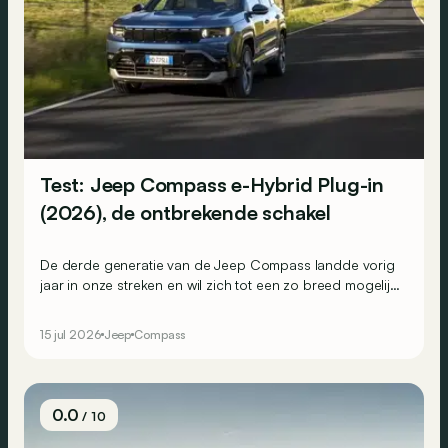
Test: Jeep Compass e-Hybrid Plug-in
(2026), de ontbrekende schakel
De derde generatie van de Jeep Compass landde vorig
jaar in onze streken en wil zich tot een zo breed mogelijk
publiek richten. Het gamma bestond al uit een
mildhybride en enkele volledig elektrische versies, en
15 jul 2026
Jeep
Compass
wordt nu aangevuld met een plug-inhybride die voor
sommigen een interessante keuze kan zijn.
0.0
/ 10