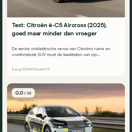
Test: Citroën ë-C5 Aircross (2025),
goed maar minder dan vroeger
De eerste volelektrische versie van Citroëns ruime en
comfortabele SUV moet de kwaliteiten van zijn
voorganger naar het elektrische tijdperk vertalen. Is dat
ook gelukt?
6 aug 2026
Citroën
C5
0.0
/ 10