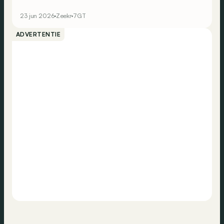
wel plaats voor in het Europese gamma van het Chinese
elektrische merk?
23 jun 2026
Zeekr
7GT
ADVERTENTIE