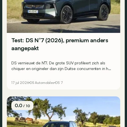
Test: DS N°7 (2026), premium anders
aangepakt
DS vernieuwt de N°7. De grote SUV profileert zich als
chiquer en origineler dan zijn Duitse concurrenten in het
premiumsegment, en is bovendien minder uitgesproken
dan de N°8. Hij moet dan ook een breder publiek
17 jul 2026
DS Automobiles
DS 7
overtuigen. Wij reden met zowel de elektrische als de
microhybride versie.
0.0
/ 10