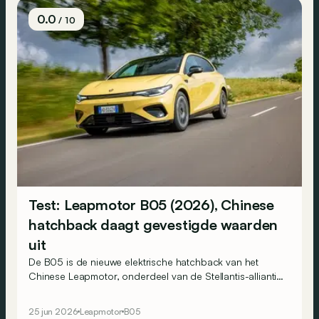
0.0
/ 10
Test: Leapmotor B05 (2026), Chinese
hatchback daagt gevestigde waarden
uit
De B05 is de nieuwe elektrische hatchback van het
Chinese Leapmotor, onderdeel van de Stellantis-alliantie.
Op papier vormt hij een serieuze uitdager voor modellen
als de Peugeot e-308 en Volkswagen ID.3. Maakt hij die
25 jun 2026
Leapmotor
B05
belofte ook waar?