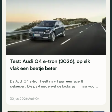
Test: Audi Q4 e-tron (2026), op elk
vlak een beetje beter
De Audi Q4 e-tron heeft na vijf jaar een facelift
gekregen. Die pakt niet enkel de looks aan, maar vooral
het interieur en ook de onderhuidse techniek. Maar is de
stap groot genoeg om het hoofd te bieden aan de
30 jun 2026
Audi
Q4
steeds sterkere concurrentie?