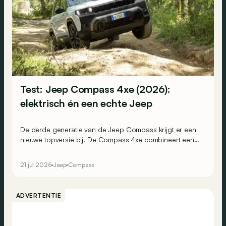
Test: Jeep Compass 4xe (2026):
elektrisch én een echte Jeep
De derde generatie van de Jeep Compass krijgt er een
nieuwe topversie bij. De Compass 4xe combineert een
volledig elektrische aandrijflijn met vierwielaandrijving,
375 pk en extra terreincapaciteiten. Is dit de elektrische
21 jul 2026
Jeep
Compass
Jeep die zijn naam eer aandoet?
ADVERTENTIE