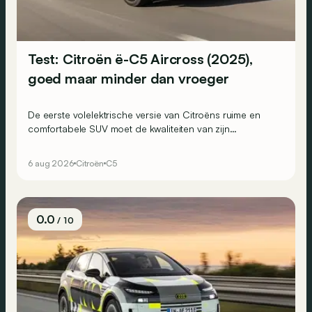
Test: Citroën ë-C5 Aircross (2025),
goed maar minder dan vroeger
De eerste volelektrische versie van Citroëns ruime en
comfortabele SUV moet de kwaliteiten van zijn
voorganger naar het elektrische tijdperk vertalen. Is dat
ook gelukt?
6 aug 2026
Citroën
C5
0.0
/ 10