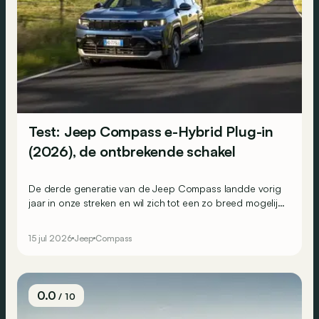
Test: Jeep Compass e-Hybrid Plug-in
(2026), de ontbrekende schakel
De derde generatie van de Jeep Compass landde vorig
jaar in onze streken en wil zich tot een zo breed mogelijk
publiek richten. Het gamma bestond al uit een
mildhybride en enkele volledig elektrische versies, en
15 jul 2026
Jeep
Compass
wordt nu aangevuld met een plug-inhybride die voor
sommigen een interessante keuze kan zijn.
0.0
/ 10