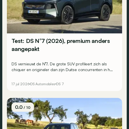
Test: DS N°7 (2026), premium anders
aangepakt
DS vernieuwt de N°7. De grote SUV profileert zich als
chiquer en origineler dan zijn Duitse concurrenten in het
premiumsegment, en is bovendien minder uitgesproken
dan de N°8. Hij moet dan ook een breder publiek
17 jul 2026
DS Automobiles
DS 7
overtuigen. Wij reden met zowel de elektrische als de
microhybride versie.
0.0
/ 10