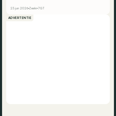
wel plaats voor in het Europese gamma van het Chinese
elektrische merk?
23 jun 2026
Zeekr
7GT
ADVERTENTIE