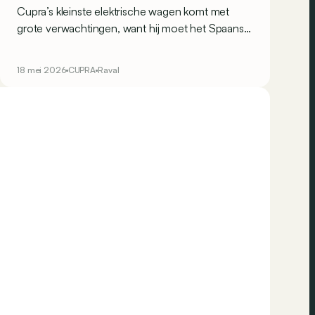
Cupra’s kleinste elektrische wagen komt met
grote verwachtingen, want hij moet het Spaanse
rijplezier naar een nieuw, betaalbaarder segment
brengen. Is dat gelukt?
18 mei 2026
CUPRA
Raval