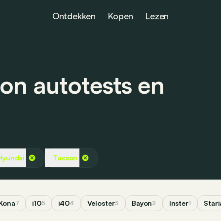
Ontdekken
Kopen
Lezen
on autotests en
Hyundai
Tucson
Kona
i10
i40
Veloster
Bayon
Inster
Stari
7
5
4
3
2
1