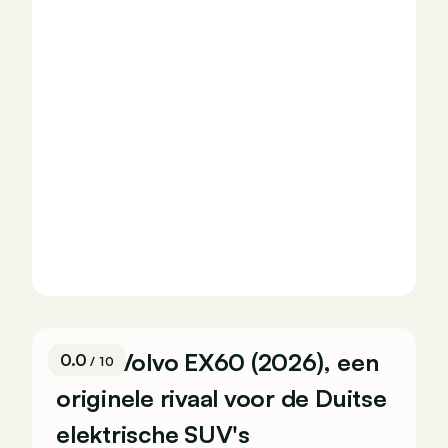
Test: Volvo EX60 (2026), een
0.0
/ 10
originele rivaal voor de Duitse
elektrische SUV's