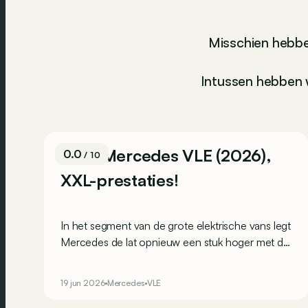
Misschien hebbe
Intussen hebben w
Test: Mercedes VLE (2026),
0.0
/ 10
XXL-prestaties!
In het segment van de grote elektrische vans legt
Mercedes de lat opnieuw een stuk hoger met de
VLE. Met zijn 713 km aan rijbereik, een zee aan
luxe en ruimte voor acht, is dit een apart verhaal.
19 jun 2026
Mercedes
VLE