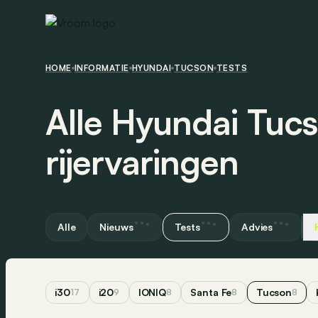
HOME
INFORMATIE
HYUNDAI
TUCSON
TESTS
Alle Hyundai Tucs
rijervaringen
Alle
Nieuws
Tests
Advies
i30
i20
IONIQ
Santa Fe
Tucson
17
9
8
8
8