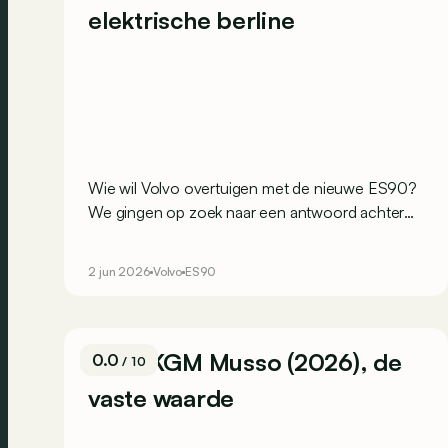
elektrische berline
Wie wil Volvo overtuigen met de nieuwe ES90?
We gingen op zoek naar een antwoord achter
het stuur van de elektrische wagen die eigenlijk
geen berline is...
2 jun 2026
Volvo
ES90
Test: KGM Musso (2026), de
0.0
/ 10
vaste waarde