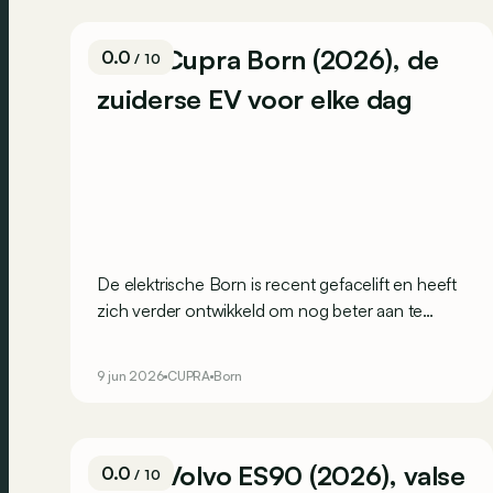
Test: Cupra Born (2026), de
0.0
/ 10
zuiderse EV voor elke dag
De elektrische Born is recent gefacelift en heeft
zich verder ontwikkeld om nog beter aan te
sluiten bij het gamma en het DNA van Cupra. Is
dat gelukt? We testten de dynamische VZ.
9 jun 2026
CUPRA
Born
Test: Volvo ES90 (2026), valse
0.0
/ 10