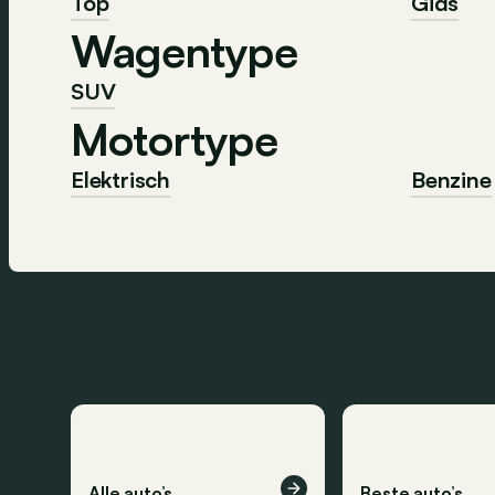
Top
Gids
Wagentype
SUV
Motortype
Elektrisch
Benzine
Alle auto’s
Beste auto’s