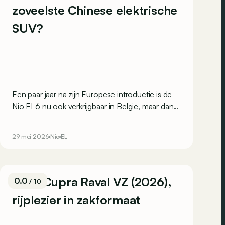
zoveelste Chinese elektrische
SUV?
Een paar jaar na zijn Europese introductie is de
Nio EL6 nu ook verkrijgbaar in België, maar dan
zonder verwisselbare batterij. Heeft hij nog
andere troeven om te overtuigen?
29 mei 2026
Nio
EL
Test: Cupra Raval VZ (2026),
0.0
/ 10
rijplezier in zakformaat