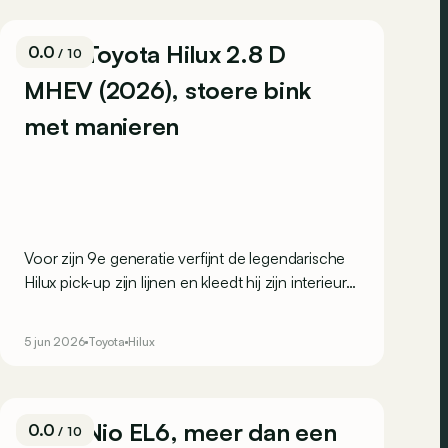
Test: Toyota Hilux 2.8 D
0.0
/ 10
MHEV (2026), stoere bink
met manieren
Voor zijn 9e generatie verfijnt de legendarische
Hilux pick-up zijn lijnen en kleedt hij zijn interieur
aan. Hij is nu zelfs verkrijgbaar als elektrische
versie! Maar blijft hij nog altijd een echte taaie
5 jun 2026
Toyota
Hilux
kerel? We testen hem hier in zijn mildhybride
dieselversie (MHEV) om dat te ontdekken.
Test: Nio EL6, meer dan een
0.0
/ 10