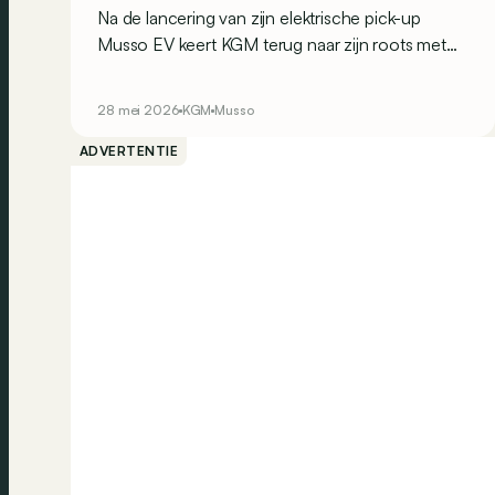
Na de lancering van zijn elektrische pick-up
Musso EV keert KGM terug naar zijn roots met
een gemoderniseerde 'echte' dieselpick-up: de
Musso. Voor 2026 komt hij getransformeerd
28 mei 2026
KGM
Musso
terug, zowel in de korte versie als in de langere
Grand Musso.
ADVERTENTIE