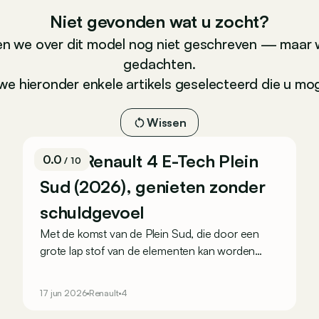
Niet gevonden wat u zocht?
n we over dit model nog niet geschreven — maar 
gedachten.
e hieronder enkele artikels geselecteerd die u moge
Wissen
Test: Renault 4 E-Tech Plein
0.0
/ 10
Sud (2026), genieten zonder
schuldgevoel
Met de komst van de Plein Sud, die door een
grote lap stof van de elementen kan worden
afgeschermd, gooit de Renault 4 E-Tech
eindelijk het dak eraf! Geeft dat deze Franse
17 jun 2026
Renault
4
elektrische wagen een tweede jeugd?