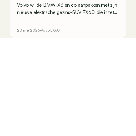
Volvo wil de BMW iX3 en co aanpakken met zijn
nieuwe elektrische gezins-SUV EX60, die inzet
op een typisch Scandinavische zen-sfeer. We
onderzoeken of het leven aan boord zo
20 mei 2026
Volvo
EX60
aangenaam is als beloofd...