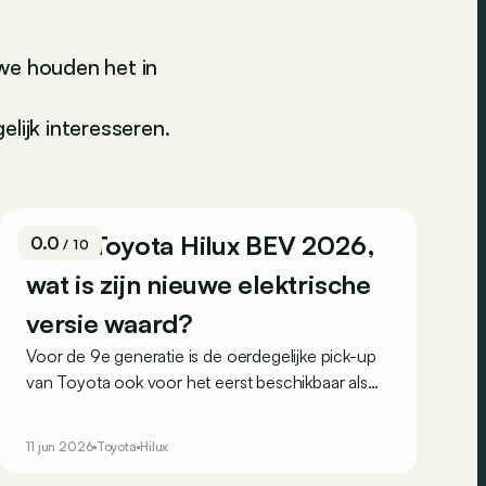
we houden het in
lijk interesseren.
Test: Toyota Hilux BEV 2026,
0.0
/ 10
wat is zijn nieuwe elektrische
versie waard?
Voor de 9e generatie is de oerdegelijke pick-up
van Toyota ook voor het eerst beschikbaar als
volledig elektrische versie. We testen de Hilux op
stroom: op het werk én in het weekend, op de
11 jun 2026
Toyota
Hilux
weg én erbuiten.