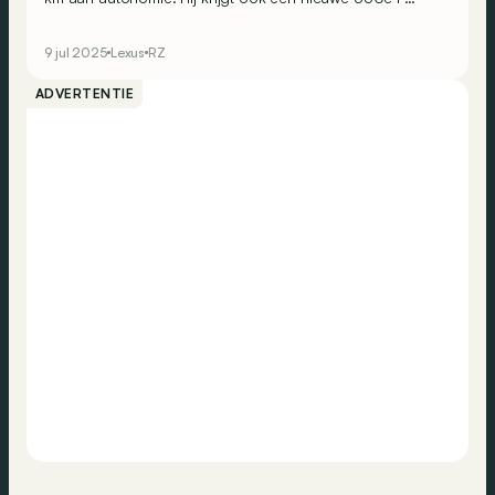
Sport-versie, maar vooral (en eindelijk) zijn fameuze
Steer-by-Wire-technologie!
9 jul 2025
Lexus
RZ
ADVERTENTIE