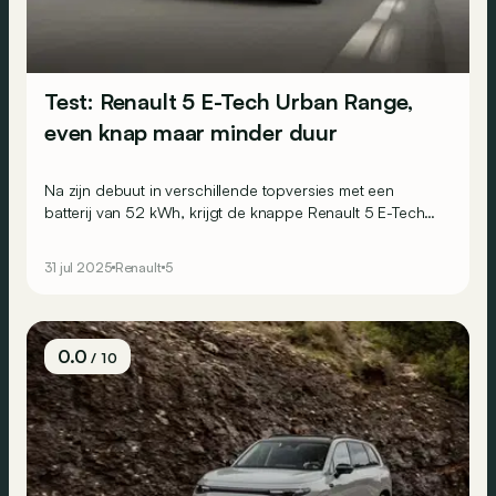
Test: Renault 5 E-Tech Urban Range,
even knap maar minder duur
Na zijn debuut in verschillende topversies met een
batterij van 52 kWh, krijgt de knappe Renault 5 E-Tech
nu een module van 40 kWh en meer bescheiden
uitvoeringen om de instapprijs te verlagen tot onder de
31 jul 2025
Renault
5
25.000 euro. Maar doet dit afbreuk aan zijn
aantrekkingskracht?
0.0
/ 10