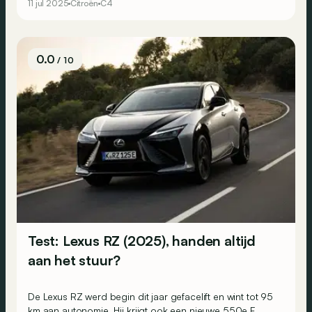
11 jul 2025
Citroën
C4
in zijn klasse?
0.0
/ 10
Test: Lexus RZ (2025), handen altijd
aan het stuur?
De Lexus RZ werd begin dit jaar gefacelift en wint tot 95
km aan autonomie. Hij krijgt ook een nieuwe 550e F