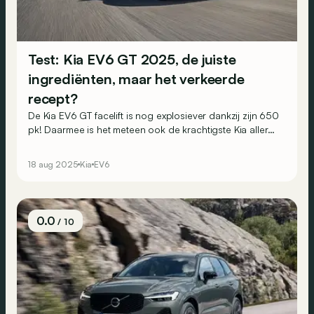
Test: Kia EV6 GT 2025, de juiste
ingrediënten, maar het verkeerde
recept?
De Kia EV6 GT facelift is nog explosiever dankzij zijn 650
pk! Daarmee is het meteen ook de krachtigste Kia aller
tijden. Maar naast zijn cijfers belooft hij ook nog meer
rijplezier dankzij de “Virtual Gear Shift”, geleend van de
18 aug 2025
Kia
EV6
Hyundai Ioniq 5 N. Is dat gelukt?
0.0
/ 10