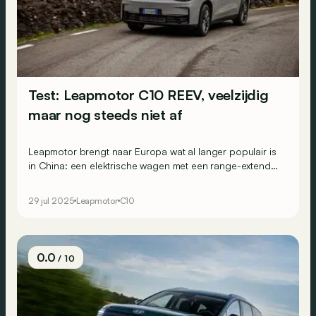
Test: Leapmotor C10 REEV, veelzijdig
maar nog steeds niet af
Leapmotor brengt naar Europa wat al langer populair is
in China: een elektrische wagen met een range-extender,
om laadstress te elimineren. Maar zijn de kinderziektes
ook weggewerkt met de C10 REEV?
29 jul 2025
Leapmotor
C10
0.0
/ 10