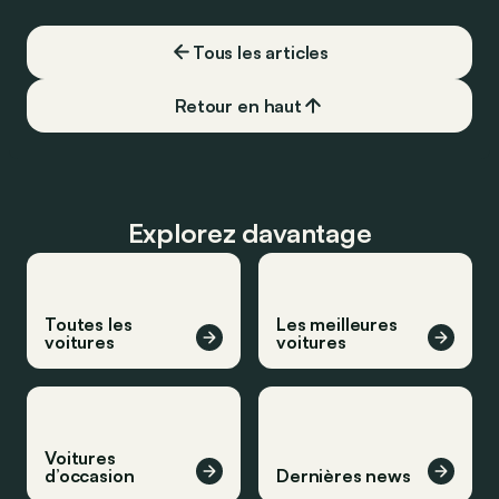
devoir chercher la moindre pompe à
carburant, ni borne de recharge. Est-ce
Tous les articles
vrai ?
Retour en haut
Explorez davantage
Toutes les
Les meilleures
voitures
voitures
Voitures
d’occasion
Dernières news