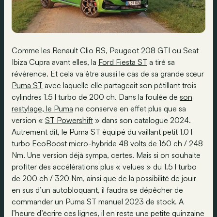
Comme les Renault Clio RS, Peugeot 208 GTI ou Seat
Ibiza Cupra avant elles, la
Ford Fiesta ST
a tiré sa
révérence. Et cela va être aussi le cas de sa grande sœur
Puma ST
avec laquelle elle partageait son pétillant trois
cylindres 1.5 l turbo de 200 ch. Dans la foulée de
son
restylage, le Puma
ne conserve en effet plus que sa
version «
ST Powershift
» dans son catalogue 2024.
Autrement dit, le Puma ST équipé du vaillant petit 1.0 l
turbo EcoBoost micro-hybride 48 volts de 160 ch / 248
Nm. Une version déjà sympa, certes. Mais si on souhaite
profiter des accélérations plus « velues » du 1.5 l turbo
de 200 ch / 320 Nm, ainsi que de la possibilité de jouir
en sus d’un autobloquant, il faudra se dépêcher de
commander un Puma ST manuel 2023 de stock. A
l’heure d’écrire ces lignes, il en reste une petite quinzaine