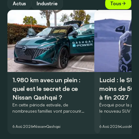
Actus
Industrie
Tous
1.980 km avec un plein :
Lucid : le SU
quel est le secret de ce
moins de 50.
Nissan Qashqai ?
à fin 2027
En cette période estivale, de
Évoqué pour la prem
nombreuses familles vont parcourir
le nouveau SUV d’e
2.000 km durant leurs vacances.
Lucid devait initialem
Visiblement, en optant pour le Nissan
gamme du constructeu
6 Aoû 2026
Nissan
Qashqai
6 Aoû 2026
Lucid
Élec
Qashqai e-Power, il serait possible de
l’année 2026.
couvrir toute cette distance… sans