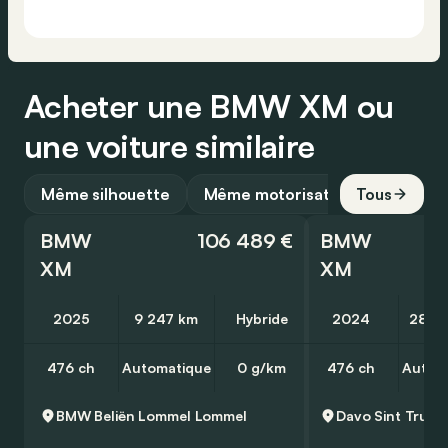
Acheter une BMW XM ou
une voiture similaire
Même silhouette
Même motorisation
Tous
BMW
106 489 €
BMW
XM
XM
2025
9 247 km
Hybride
2024
28 6
476 ch
Automatique
0 g/km
476 ch
Autom
BMW Beliën Lommel
Lommel
Davo Sint Truid