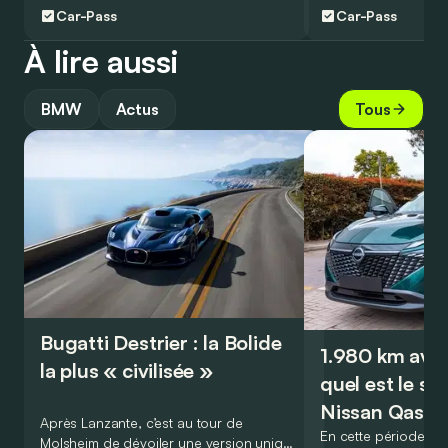
Car-Pass
Car-Pass
À lire aussi
BMW
Actus
Tous
Bugatti Destrier : la Bolide
1.980 km avec
la plus « civilisée »
quel est le se
Nissan Qashq
Après Lanzante, c’est au tour de
En cette période est
Molsheim de dévoiler une version unique