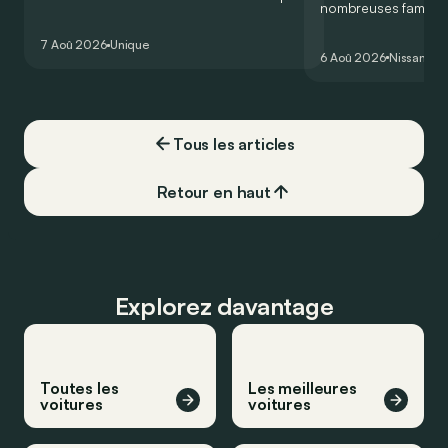
nombreuses familles
et homologuée pour un usage routier de
2.000 km durant le
l’ultime Bugatti Bolide !
7 Aoû 2026
Unique
Visiblement, en opta
6 Aoû 2026
Nissan
Qa
Qashqai e-Power, il 
couvrir toute cette 
devoir chercher la
carburant, ni borne
Tous les articles
vrai ?
Retour en haut
Explorez davantage
Toutes les
Les meilleures
voitures
voitures