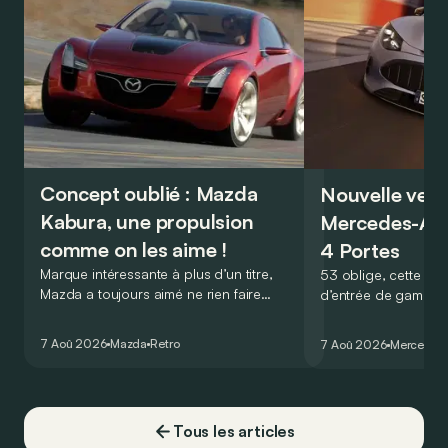
Concept oublié : Mazda
Nouvelle vers
Kabura, une propulsion
Mercedes-A
comme on les aime !
4 Portes
Marque intéressante à plus d’un titre,
53 oblige, cette nou
Mazda a toujours aimé ne rien faire
d’entrée de gamme
comme les autres. Ce concept présenté
GT Coupé 4 Portes 
au salon de Détroit en 2006 le prouve
un six-cylindre en li
7 Aoû 2026
Mazda
Retro
7 Aoû 2026
Mercedes
de la plus belle des manières…
moins…
Tous les articles