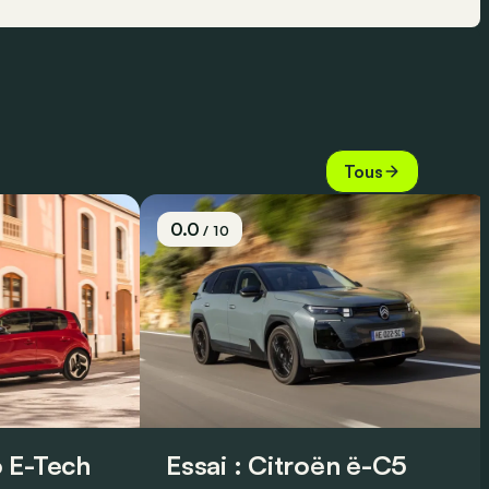
Tous
0.0
/ 10
 E-Tech
Essai : Citroën ë-C5