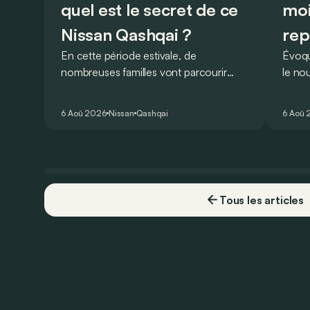
quel est le secret de ce
moi
Nissan Qashqai ?
rep
En cette période estivale, de
Évoqu
nombreuses familles vont parcourir
le no
2.000 km durant leurs vacances.
Lucid 
Visiblement, en optant pour le Nissan
gamme
6 Aoû 2026
Nissan
Qashqai
6 Aoû 
Qashqai e-Power, il serait possible de
l’ann
couvrir toute cette distance… sans
devoir chercher la moindre pompe à
carburant, ni borne de recharge. Est-ce
vrai ?
Tous les articles