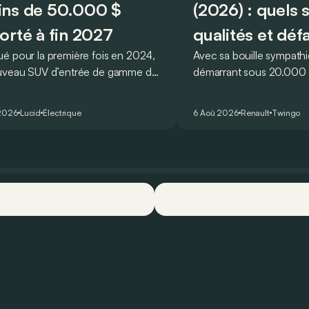
ns de 50.000 $
(2026) : quels 
orté à fin 2027
qualités et déf
é pour la première fois en 2024,
Avec sa bouille sympathi
uveau SUV d’entrée de gamme de
démarrant sous 20.000 €
devait initialement enrichir la
Twingo E-Tech figure pa
 du constructeur d’ici la fin de
citadines électriques les 
2026
Lucid
Électrique
6 Aoû 2026
Renault
Twingo
ée 2026.
séduisantes du moment.
que l’idylle se confirme à
ses principaux points for
quelques faiblesses.