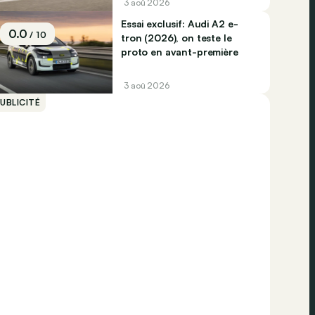
3 aoû 2026
Essai exclusif: Audi A2 e-
0.0
/ 10
tron (2026), on teste le
proto en avant-première
3 aoû 2026
UBLICITÉ