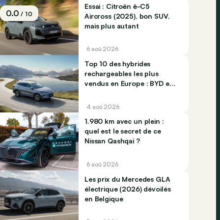
Essai : Citroën ë-C5
0.0
/ 10
Aircross (2025), bon SUV,
mais plus autant
6 aoû 2026
Top 10 des hybrides
rechargeables les plus
vendus en Europe : BYD et
Jaecco dominent
4 aoû 2026
1.980 km avec un plein :
quel est le secret de ce
Nissan Qashqai ?
6 aoû 2026
Les prix du Mercedes GLA
électrique (2026) dévoilés
en Belgique