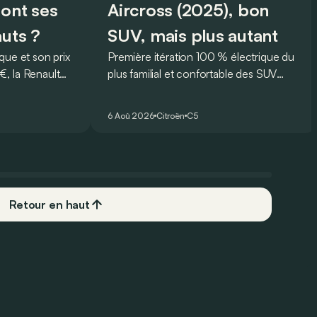
sont ses
Aircross (2025), bon
auts ?
SUV, mais plus autant
que et son prix
Première itération 100 % électrique du
, la Renault
plus familial et confortable des SUV
rmi les
français, le Citroën ë-C5 Aircross est-il
plus
à la hauteur de son prédécesseur ?
6 Aoû 2026
Citroën
C5
 Mais est-ce
 l’usage ? Voici
ts… et ses
Retour en haut