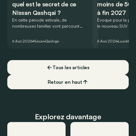
quel est le secret de ce
moins de 50.
Nissan Qashqai ?
à fin 2027
En cette période estivale, de
Évoqué pour la prem
nombreuses familles vont parcourir
le nouveau SUV d’e
2.000 km durant leurs vacances.
Lucid devait initialem
Visiblement, en optant pour le Nissan
gamme du constructeu
6 Aoû 2026
Nissan
Qashqai
6 Aoû 2026
Lucid
Élec
Qashqai e-Power, il serait possible de
l’année 2026.
couvrir toute cette distance… sans
devoir chercher la moindre pompe à
carburant, ni borne de recharge. Est-ce
Tous les articles
vrai ?
Retour en haut
Explorez davantage