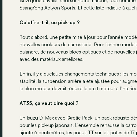
Isuzu joue cavalier seul sur notre marché, tout comme
SsangYong Actyon Sports. Et cette liste indique à quel
Qu'offre-t-il, ce pick-up ?
Tout d'abord, une petite mise à jour pour l'année modè
nouvelles couleurs de carrosserie. Pour l'année modèle
calandre, de nouveaux blocs optiques et de nouvelles ja
avec des matériaux améliorés.
Enfin, il y a quelques changements techniques : les m
stabilité, la suspension arrière a été ajustée pour aug
le bloc moteur devrait réduire le bruit moteur à l'intérieu
AT35, ça veut dire quoi ?
Un Isuzu D-Max avec l’Arctic Pack, un pack robuste déve
pour les pick-up japonais. L'ensemble rehausse la carr
ajoute 6 centimètres, les pneus TT sur les jantes de 1