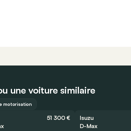
u une voiture similaire
 motorisation
u
51 300 €
Isuzu
ax
D-Max