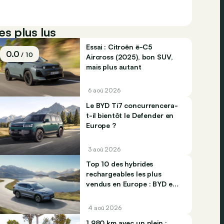
es plus lus
Essai : Citroën ë-C5
0.0
/ 10
Aircross (2025), bon SUV,
mais plus autant
6 aoû 2026
Le BYD Ti7 concurrencera-
t-il bientôt le Defender en
Europe ?
3 aoû 2026
Top 10 des hybrides
rechargeables les plus
vendus en Europe : BYD et
Jaecco dominent
4 aoû 2026
1.980 km avec un plein :