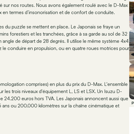
nné sur nos routes. Nous avons également roulé avec le D-Max
x en termes d’insonorisation et de confort de conduite.
es du puzzle se mettent en place. Le Japonais se fraye un
mins forestiers et les tranchées, grâce à sa garde au sol de 32
 angle de départ de 28 degrés. Il utilise le même système 4x4
z le conduire en propulsion, ou en quatre roues motrices pour
omologation comprises) en plus du prix du D-Max. L'ensemble
ur les trois niveaux d'équipement L, LS et LSX. Un Isuzu D-
de 24.200 euros hors TVA. Les Japonais annoncent aussi que
P
 5 ans ou 200.000 kilomètres sur la chaîne cinématique et