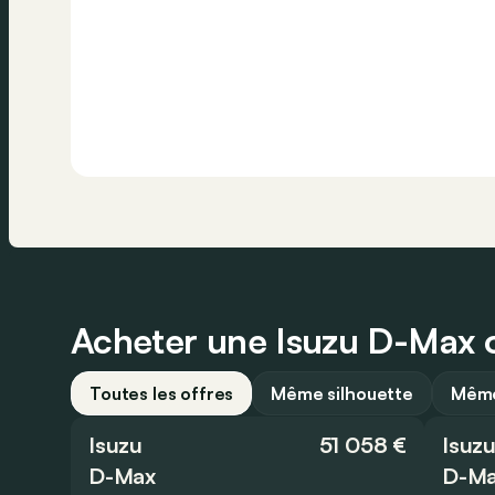
Acheter une Isuzu D-Max o
Toutes les offres
Même silhouette
Même
Isuzu
51 058 €
Isuz
D-Max
D-M