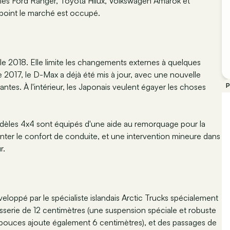
 les Ford Ranger, Toyota Hilux, Volkswagen Amarok et
 point le marché est occupé.
le 2018. Elle limite les changements externes à quelques
 2017, le D-Max a déjà été mis à jour, avec une nouvelle
ntes. À l'intérieur, les Japonais veulent égayer les choses
P
odèles 4x4 sont équipés d'une aide au remorquage pour la
menter le confort de conduite, et une intervention mineure dans
r.
loppé par le spécialiste islandais Arctic Trucks spécialement
osserie de 12 centimètres (une suspension spéciale et robuste
7 pouces ajoute également 6 centimètres), et des passages de