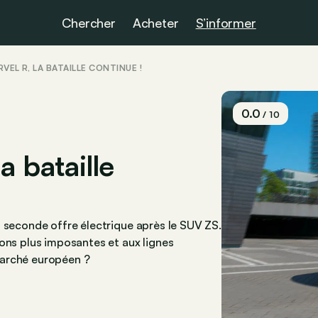
Chercher
Acheter
S’informer
RVEL R, LA BATAILLE CONTINUE !
0.0
/ 10
a bataille
a seconde offre électrique après le SUV ZS.
ions plus imposantes et aux lignes
 marché européen ?