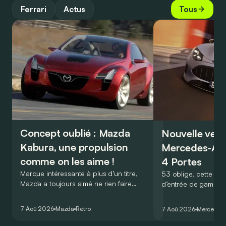
Ferrari
Actus
Tous
Concept oublié : Mazda
Nouvelle vers
Kabura, une propulsion
Mercedes-A
comme on les aime !
4 Portes
Marque intéressante à plus d’un titre,
53 oblige, cette nou
Mazda a toujours aimé ne rien faire
d’entrée de gamme
comme les autres. Ce concept présenté
GT Coupé 4 Portes 
au salon de Détroit en 2006 le prouve
un six-cylindre en li
7 Aoû 2026
Mazda
Retro
7 Aoû 2026
Mercedes
de la plus belle des manières…
moins…