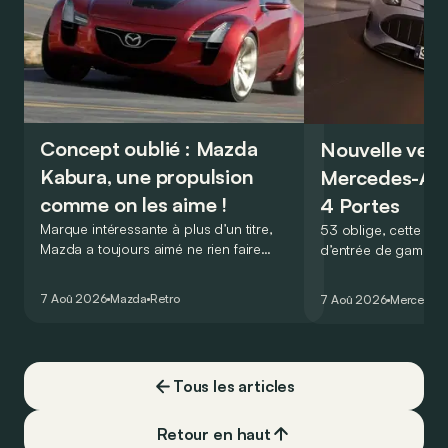
Concept oublié : Mazda
Nouvelle vers
Kabura, une propulsion
Mercedes-A
comme on les aime !
4 Portes
Marque intéressante à plus d’un titre,
53 oblige, cette nou
Mazda a toujours aimé ne rien faire
d’entrée de gamme
comme les autres. Ce concept présenté
GT Coupé 4 Portes 
au salon de Détroit en 2006 le prouve
un six-cylindre en li
7 Aoû 2026
Mazda
Retro
7 Aoû 2026
Mercedes
de la plus belle des manières…
moins…
Tous les articles
Retour en haut