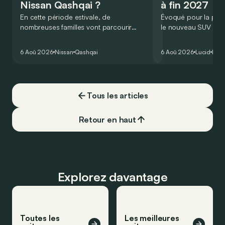
Nissan Qashqai ?
à fin 2027
En cette période estivale, de
Évoqué pour la prem
nombreuses familles vont parcourir
le nouveau SUV d’e
2.000 km durant leurs vacances.
Lucid devait initialem
Visiblement, en optant pour le Nissan
gamme du constructeu
6 Aoû 2026
Nissan
Qashqai
6 Aoû 2026
Lucid
Élec
Qashqai e-Power, il serait possible de
l’année 2026.
couvrir toute cette distance… sans
devoir chercher la moindre pompe à
carburant, ni borne de recharge. Est-ce
Tous les articles
vrai ?
Retour en haut
Explorez davantage
Toutes les
Les meilleures