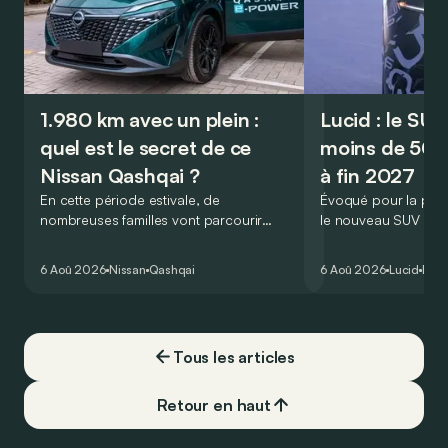
1.980 km avec un plein :
Lucid : le SU
quel est le secret de ce
moins de 50.
Nissan Qashqai ?
à fin 2027
En cette période estivale, de
Évoqué pour la prem
nombreuses familles vont parcourir
le nouveau SUV d’e
2.000 km durant leurs vacances.
Lucid devait initialem
Visiblement, en optant pour le Nissan
gamme du constructeu
6 Aoû 2026
Nissan
Qashqai
6 Aoû 2026
Lucid
Élec
Qashqai e-Power, il serait possible de
l’année 2026.
couvrir toute cette distance… sans
devoir chercher la moindre pompe à
carburant, ni borne de recharge. Est-ce
Tous les articles
vrai ?
Retour en haut