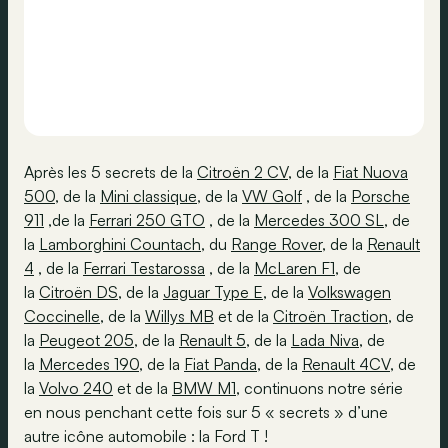
Après les 5 secrets de la
Citroën 2 CV
, de la
Fiat Nuova
500
, de la
Mini classique
, de la
VW Golf
, de la
Porsche
911
,de la
Ferrari 250 GTO
, de la
Mercedes 300 SL
, de
la
Lamborghini Countach
, du
Range Rover
, de la
Renault
4
, de la
Ferrari Testarossa
, de la
McLaren F1
, de
la
Citroën DS
, de la
Jaguar Type E
, de la
Volkswagen
Coccinelle
, de la
Willys MB
et de la
Citroën Traction
, de
la
Peugeot 205
, de la
Renault 5
, de la
Lada Niva
, de
la
Mercedes 190
, de la
Fiat Panda
, de la
Renault 4CV
, de
la
Volvo 240
et de la
BMW M1
, continuons notre série
en nous penchant cette fois sur 5 « secrets » d’une
autre icône automobile : la Ford T !