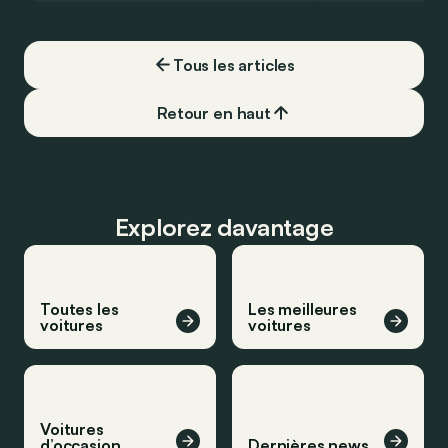
couvrir toute cette distance… sans
devoir chercher la moindre pompe à
carburant, ni borne de recharge. Est-ce
Tous les articles
vrai ?
Retour en haut
Explorez davantage
Toutes les
Les meilleures
voitures
voitures
Voitures
d’occasion
Dernières news