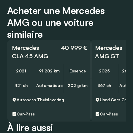
Acheter une Mercedes
AMG ou une voiture
similaire
Mercedes
40 999 €
Mercedes
CLA 45 AMG
AMG GT
2021
91 282 km
Essence
2025
26 5
421 ch
Automatique
202 g/km
367 ch
Autom
Autohero
Thuislevering
Car-Pass
Car-Pass
À lire aussi