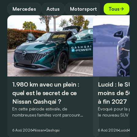
Mercedes
Actus
Motorsport
Tous
1.980 km avec un plein :
Lucid : le SU
quel est le secret de ce
moins de 50.
Nissan Qashqai ?
à fin 2027
En cette période estivale, de
Évoqué pour la prem
nombreuses familles vont parcourir
le nouveau SUV d’e
2.000 km durant leurs vacances.
Lucid devait initialem
Visiblement, en optant pour le Nissan
gamme du constructeu
6 Aoû 2026
Nissan
Qashqai
6 Aoû 2026
Lucid
Élec
Qashqai e-Power, il serait possible de
l’année 2026.