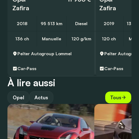
Zafira
Zafira
2018
95 513 km
Diesel
2019
136 3
136 ch
Manuelle
120 g/km
120 ch
Manu
Pelter Autogroup
Lommel
Pelter Autogrou
Car-Pass
Car-Pass
À lire aussi
Opel
Actus
Tous