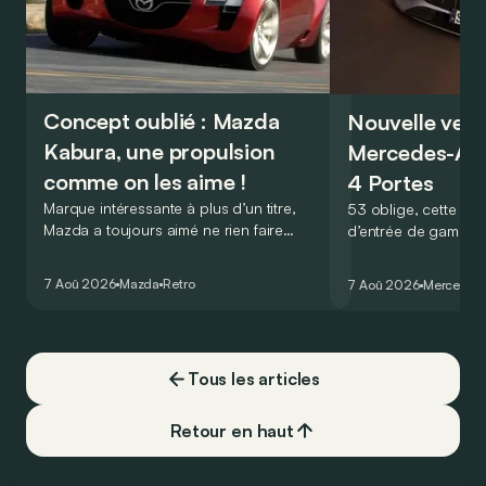
Concept oublié : Mazda
Nouvelle vers
Kabura, une propulsion
Mercedes-A
comme on les aime !
4 Portes
Marque intéressante à plus d’un titre,
53 oblige, cette nou
Mazda a toujours aimé ne rien faire
d’entrée de gamme
comme les autres. Ce concept présenté
GT Coupé 4 Portes 
au salon de Détroit en 2006 le prouve
un six-cylindre en li
7 Aoû 2026
Mazda
Retro
7 Aoû 2026
Mercedes
de la plus belle des manières…
moins…
Tous les articles
Retour en haut