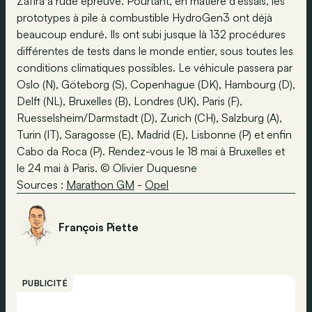
Zafira à rude épreuve. Pourtant, en matière d'essais, les
prototypes à pile à combustible HydroGen3 ont déjà
beaucoup enduré. Ils ont subi jusque là 132 procédures
différentes de tests dans le monde entier, sous toutes les
conditions climatiques possibles. Le véhicule passera par
Oslo (N), Göteborg (S), Copenhague (DK), Hambourg (D),
Delft (NL), Bruxelles (B), Londres (UK), Paris (F),
Ruesselsheim/Darmstadt (D), Zurich (CH), Salzburg (A),
Turin (IT), Saragosse (E), Madrid (E), Lisbonne (P) et enfin
Cabo da Roca (P). Rendez-vous le 18 mai à Bruxelles et
le 24 mai à Paris. © Olivier Duquesne
Sources :
Marathon GM
-
Opel
François Piette
PUBLICITÉ