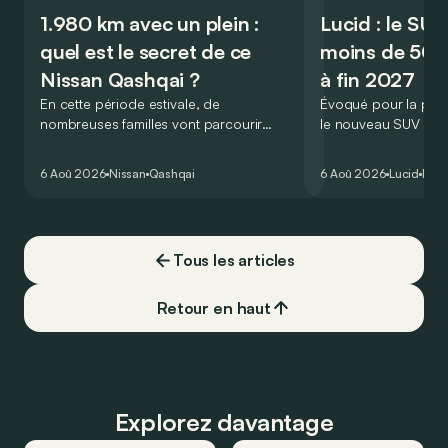
1.980 km avec un plein :
Lucid : le SU
quel est le secret de ce
moins de 50.
Nissan Qashqai ?
à fin 2027
En cette période estivale, de
Évoqué pour la prem
nombreuses familles vont parcourir
le nouveau SUV d’e
2.000 km durant leurs vacances.
Lucid devait initialem
Visiblement, en optant pour le Nissan
gamme du constructeu
6 Aoû 2026
Nissan
Qashqai
6 Aoû 2026
Lucid
Élec
Qashqai e-Power, il serait possible de
l’année 2026.
couvrir toute cette distance… sans
devoir chercher la moindre pompe à
carburant, ni borne de recharge. Est-ce
Tous les articles
vrai ?
Retour en haut
Explorez davantage