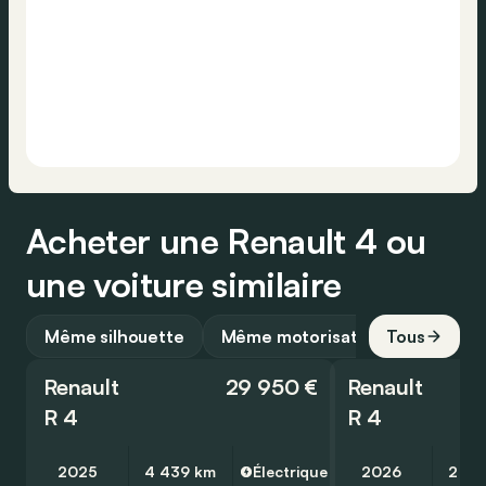
Acheter une Renault 4 ou
une voiture similaire
Même silhouette
Même motorisation
Tous
Renault
29 950 €
Renault
R 4
R 4
2025
4 439 km
Électrique
2026
2 00