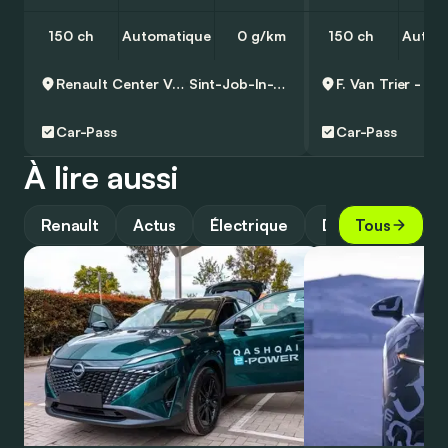
150 ch
Automatique
0 g/km
150 ch
Autom
Renault Center Van Trier
Sint-Job-In-T-Goor
Car-Pass
Car-Pass
À lire aussi
Renault
Actus
Électrique
Design
Tous