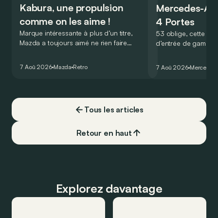
Kabura, une propulsion
Mercedes-A
comme on les aime !
4 Portes
Marque intéressante à plus d’un titre,
53 oblige, cette nou
Mazda a toujours aimé ne rien faire
d’entrée de gamme
comme les autres. Ce concept présenté
GT Coupé 4 Portes 
au salon de Détroit en 2006 le prouve
un six-cylindre en li
7 Aoû 2026
Mazda
Retro
7 Aoû 2026
Mercedes
de la plus belle des manières…
moins…
Tous les articles
Retour en haut
Explorez davantage