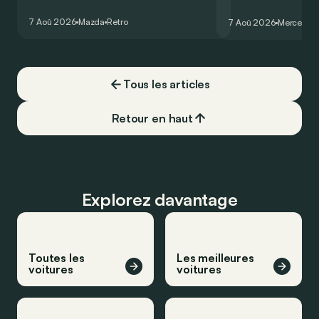
comme les autres. Ce concept présenté
GT Coupé 4 Portes 
au salon de Détroit en 2006 le prouve
un six-cylindre en li
7 Aoû 2026
Mazda
Retro
7 Aoû 2026
Mercedes
de la plus belle des manières…
moins…
Tous les articles
Retour en haut
Explorez davantage
Toutes les
Les meilleures
voitures
voitures