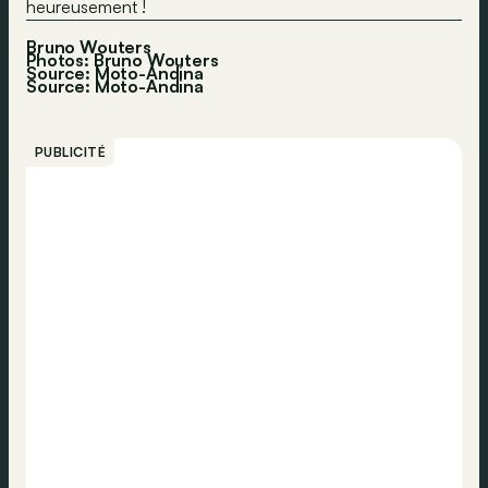
heureusement !
Bruno Wouters
Photos: Bruno Wouters
Source: Moto-Andina
Source:
Moto-Andina
PUBLICITÉ