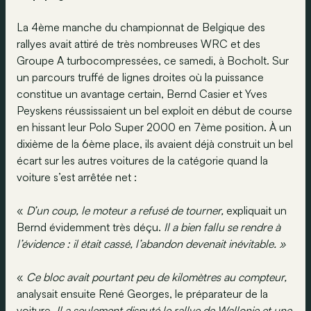
La 4ème manche du championnat de Belgique des
rallyes avait attiré de très nombreuses WRC et des
Groupe A turbocompressées, ce samedi, à Bocholt. Sur
un parcours truffé de lignes droites où la puissance
constitue un avantage certain, Bernd Casier et Yves
Peyskens réussissaient un bel exploit en début de course
en hissant leur Polo Super 2000 en 7ème position. À un
dixième de la 6ème place, ils avaient déjà construit un bel
écart sur les autres voitures de la catégorie quand la
voiture s’est arrêtée net :
«
D’un coup, le moteur a refusé de tourner,
expliquait un
Bernd évidemment très déçu.
Il a bien fallu se rendre à
l’évidence : il était cassé, l’abandon devenait inévitable. »
«
Ce bloc avait pourtant peu de kilomètres au compteur,
analysait ensuite René Georges, le préparateur de la
voiture.
Il
a seulement disputé le rallye de Wallonie et une