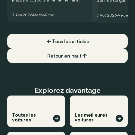
d’entrée de gamme
comme les autres. Ce concept présenté
GT Coupé 4 Portes 
au salon de Détroit en 2006 le prouve
un six-cylindre en li
7 Aoû 2026
Mazda
Retro
7 Aoû 2026
Mercedes
de la plus belle des manières…
moins…
Tous les articles
Retour en haut
Explorez davantage
Toutes les
Les meilleures
voitures
voitures