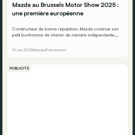
Mazda au Brussels Motor Show 2025 :
une première européenne
Constructeur de bonne réputation, Mazda continue son
petit bonhomme de chemin de manière indépendante,
avec des solutions innovantes. Le constructeur japonais
a choisi Bruxelles pour une « grande première ».
13 Jan 2025
Mazda
Événements
PUBLICITÉ