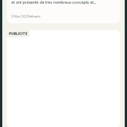
et ont présenté de très nombreux concepts et
prototypes au Salon de Tokyo. Voici nos 5 préférés
d’entre eux.
3 Nov 2025
Avenir
PUBLICITÉ