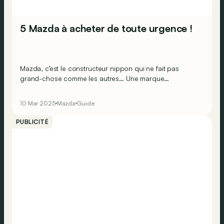
5 Mazda à acheter de toute urgence !
Mazda, c’est le constructeur nippon qui ne fait pas
grand-chose comme les autres… Une marque
attachante, aux produits qui le sont tout autant ! Voici
cinq modèles qui devraient devenir très populaires !
10 Mar 2025
Mazda
Guide
PUBLICITÉ