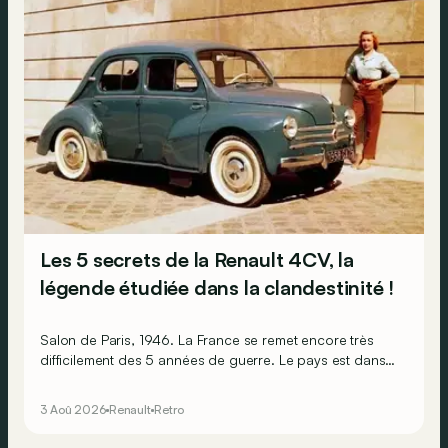
Les 5 secrets de la Renault 4CV, la
légende étudiée dans la clandestinité !
Salon de Paris, 1946. La France se remet encore très
difficilement des 5 années de guerre. Le pays est dans
les gravats, les Français sont épuisés et ruinés et
l’économie est par terre. Pourtant, l’humeur est au beau
3 Aoû 2026
Renault
Retro
fixe, car sur le stand Renault, il y a la promesse de
lendemains qui chantent !