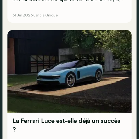
en dépit de ses deux roues motrices seulement. Mais
Lancia sait que pour faire perdurer le succès, il doit se
31 Jul 2026
Lancia
Unique
résoudre à la transmission intégrale… Ne faisant
décidément rien comme les autres, le constructeur
transalpin développe alors une bien curieuse berline : la
Trevi Bimotore !
La Ferrari Luce est-elle déjà un succès
?