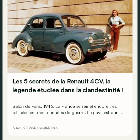
Les 5 secrets de la Renault 4CV, la
légende étudiée dans la clandestinité !
Salon de Paris, 1946. La France se remet encore très
difficilement des 5 années de guerre. Le pays est dans
les gravats, les Français sont épuisés et ruinés et
l’économie est par terre. Pourtant, l’humeur est au beau
3 Aoû 2026
Renault
Retro
fixe, car sur le stand Renault, il y a la promesse de
lendemains qui chantent !