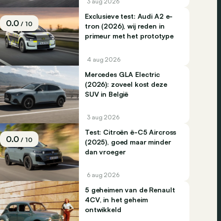
3 aug 2026
Exclusieve test: Audi A2 e-
0.0
/ 10
tron (2026), wij reden in
primeur met het prototype
4 aug 2026
Mercedes GLA Electric
(2026): zoveel kost deze
SUV in België
3 aug 2026
Test: Citroën ë-C5 Aircross
0.0
/ 10
(2025), goed maar minder
dan vroeger
6 aug 2026
5 geheimen van de Renault
4CV, in het geheim
ontwikkeld