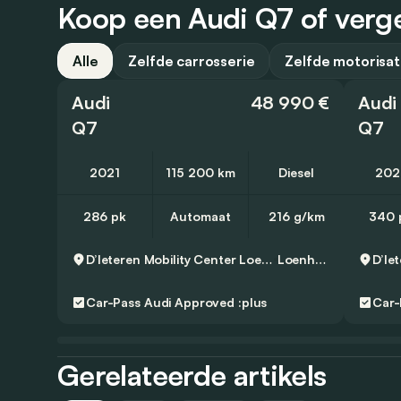
Koop een Audi Q7 of verge
Alle
Zelfde carrosserie
Zelfde motorisat
Audi
48 990 €
Audi
Q7
Q7
2021
115 200 km
Diesel
202
286 pk
Automaat
216 g/km
340 
D’Ieteren Mobility Center Loenhout
Loenhout
Car-Pass
Audi Approved :plus
Car-
Gerelateerde artikels