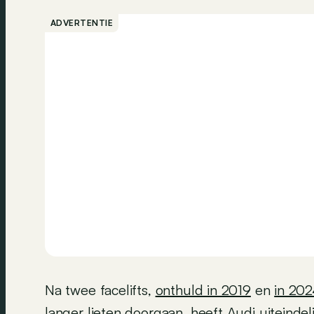
ADVERTENTIE
Na twee facelifts,
onthuld in 2019
en
in 202
langer lieten doorgaan, heeft Audi uiteindel