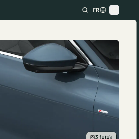
FR
3 foto’s