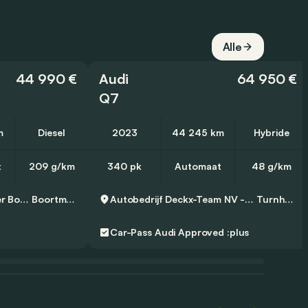
Alle
44 990 €
Audi
64 950 €
Q7
m
Diesel
2023
44 245 km
Hybride
t
209 g/km
340 pk
Automaat
48 g/km
D’Ieteren Mobility Center Boortmeerbeek - Audi
Boortmeerbeek
Autobedrijf Deckx-Team NV - Audi
Turnhout
Car-Pass
Audi Approved :plus