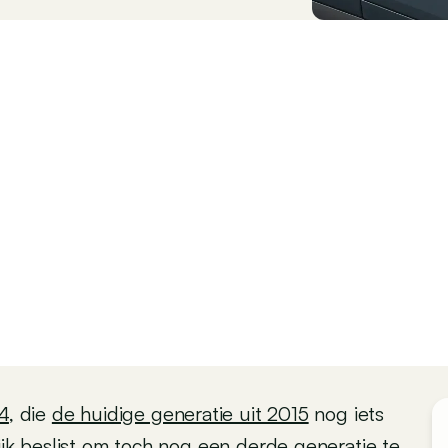
4
, die
de huidige generatie uit 2015
nog iets
ijk beslist om toch nog een derde generatie te