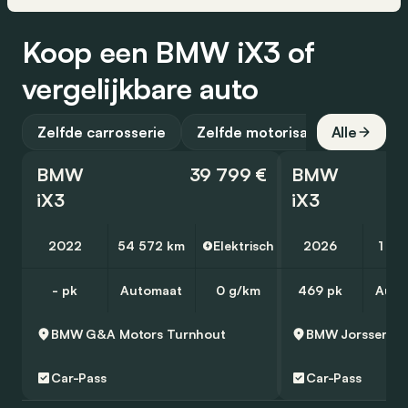
Koop een BMW iX3 of
vergelijkbare auto
Zelfde carrosserie
Zelfde motorisatie
Alle
BMW
39 799 €
BMW
iX3
iX3
2022
54 572 km
Elektrisch
2026
1 20
- pk
Automaat
0 g/km
469 pk
Auto
BMW G&A Motors
Turnhout
BMW Jorssen N
Car-Pass
Car-Pass