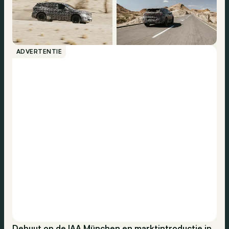
ADVERTENTIE
Debuut op de IAA München en marktintroductie in