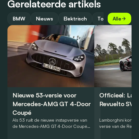
Gerelateerde artikels
BMW
Nieuws
Elektrisch
Toekomst
Alle
Nieuwe 53-versie voor
Officieel: La
Mercedes-AMG GT 4-Door
Revuelto SV 
Coupé
Als 53 ruilt de nieuwe instapversie van
Lamborghini kondig
de Mercedes-AMG GT 4-Door Coupé
versie van de Revue
zijn V8 in voor een zes-in-lijn. In de
rondetijd van 1:41,6
virtuele wereld dan toch…
Hockenheimring. Het