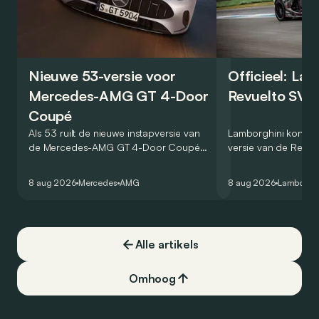
Nieuwe 53-versie voor
Officieel: La
Mercedes-AMG GT 4-Door
Revuelto SV 
Coupé
Als 53 ruilt de nieuwe instapversie van
Lamborghini kondig
de Mercedes-AMG GT 4-Door Coupé
versie van de Revue
zijn V8 in voor een zes-in-lijn. In de
rondetijd van 1:41,6
virtuele wereld dan toch…
Hockenheimring. Het
8 aug 2026
Mercedes
AMG
8 aug 2026
Lamborghi
een record voor pr
Alle artikels
Omhoog