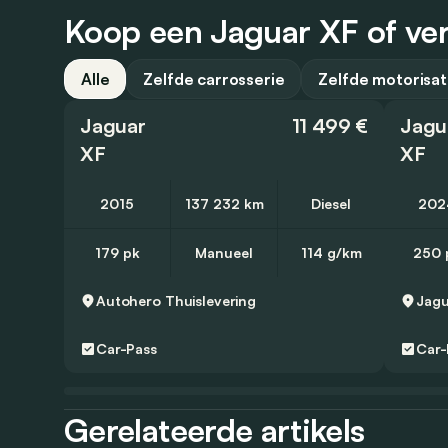
Koop een Jaguar XF of ver
Alle
Zelfde carrosserie
Zelfde motorisat
Jaguar
11 499 €
Jagu
XF
XF
2015
137 232 km
Diesel
202
179 pk
Manueel
114 g/km
250 
Autohero
Thuislevering
Car-Pass
Car-
Gerelateerde artikels