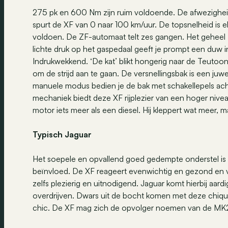
275 pk en 600 Nm zijn ruim voldoende. De afwezighei
spurt de XF van 0 naar 100 km/uur. De topsnelheid is e
voldoen. De ZF-automaat telt zes gangen. Het geheel zor
lichte druk op het gaspedaal geeft je prompt een duw in d
Indrukwekkend. ‘De kat’ blikt hongerig naar de Teutoo
om de strijd aan te gaan. De versnellingsbak is een juw
manuele modus bedien je de bak met schakellepels acht
mechaniek biedt deze XF rijplezier van een hoger niveau
motor iets meer als een diesel. Hij kleppert wat meer, 
Typisch Jaguar
Het soepele en opvallend goed gedempte onderstel is 
beïnvloed. De XF reageert evenwichtig en gezond en 
zelfs plezierig en uitnodigend. Jaguar komt hierbij aar
overdrijven. Dwars uit de bocht komen met deze chique 
chic. De XF mag zich de opvolger noemen van de MK2 u