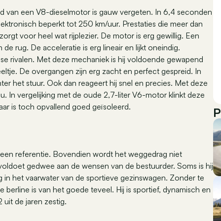
d van een V8-dieselmotor is gauw vergeten. In 6,4 seconden
lektronisch beperkt tot 250 km/uur. Prestaties die meer dan
gt voor heel wat rijplezier. De motor is erg gewillig. Een
e rug. De acceleratie is erg lineair en lijkt oneindig.
nse rivalen. Met deze mechaniek is hij voldoende gewapend
eeltje. De overgangen zijn erg zacht en perfect gespreid. In
er het stuur. Ook dan reageert hij snel en precies. Met deze
. In vergelijking met de oude 2,7-liter V6-motor klinkt deze
maar is toch opvallend goed geïsoleerd.
P
een referentie. Bovendien wordt het weggedrag niet
voldoet gedwee aan de wensen van de bestuurder. Soms is hij
dig in het vaarwater van de sportieve gezinswagen. Zonder te
berline is van het goede teveel. Hij is sportief, dynamisch en
it de jaren zestig.