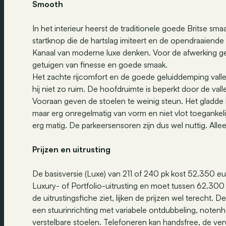
Smooth
In het interieur heerst de traditionele goede Britse s
startknop die de hartslag imiteert en de opendraaiend
Kanaal van moderne luxe denken. Voor de afwerking geb
getuigen van finesse en goede smaak.
Het zachte rijcomfort en de goede geluiddemping valle
hij niet zo ruim. De hoofdruimte is beperkt door de valle
Vooraan geven de stoelen te weinig steun. Het gladde l
maar erg onregelmatig van vorm en niet vlot toegankelijk
erg matig. De parkeersensoren zijn dus wel nuttig. All
Prijzen en uitrusting
De basisversie (Luxe) van 211 of 240 pk kost 52.350 e
Luxury- of Portfolio-uitrusting en moet tussen 62.300 
de uitrustingsfiche ziet, lijken de prijzen wel terecht. 
een stuurinrichting met variabele ontdubbeling, notenho
verstelbare stoelen. Telefoneren kan handsfree, de ve