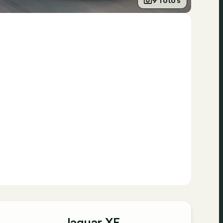
9 foto’s
Jaguar XF