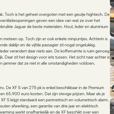
maak. Toch is het geheel overgoten met een geutje hightech. De
e ventilatieopeningen geven een idee van wat ze over het
ruikte Jaguar de beste materialen. Hout, leder en aluminium
n meteen op. Toch zijn er ook enkele minpuntjes. Achterin is
nde daklijn en de vijfde passagier zit nogal ongelukkig.
eder verandert daar niets aan. De kofferruimte is ruim genoeg
. Daar zit het design voor iets tussen. Het zicht naar achter is
een jammer dat ze niet in alle omstandigheden voldoen.
uro. De XF S van 275 pk is enkel beschikbaar in de Premium
en 65.900 euro kosten. Dat zijn stevige prijzen. Maar als je
De XF S krijgt standaard een perimetrisch en volumetrisch alarm,
uten afwerking, een garantie van drie jaar en elektrisch
rwarming werkt onafhankelijk en de XF beschikt over een