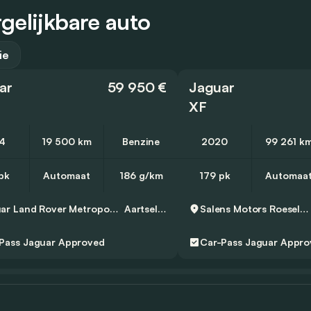
gelijkbare auto
ie
ar
59 950 €
Jaguar
XF
4
19 500 km
Benzine
2020
99 261 k
pk
Automaat
186 g/km
179 pk
Automaa
Jaguar Land Rover Metropool Zuid
Aartselaar
Salens Motors Roeselare
Pass
Jaguar Approved
Car-Pass
Jaguar Appro