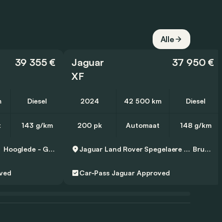
Alle
39 355 €
Jaguar
37 950 €
XF
m
Diesel
2024
42 500 km
Diesel
t
143 g/km
200 pk
Automaat
148 g/km
Hooglede - Gits
Jaguar Land Rover Spegelaere Brugge
Brugge
ved
Car-Pass
Jaguar Approved