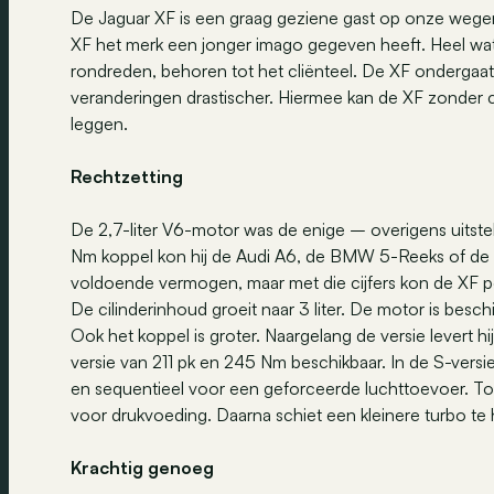
De Jaguar XF is een graag geziene gast op onze wegen. D
XF het merk een jonger imago gegeven heeft. Heel wa
rondreden, behoren tot het cliënteel. De XF ondergaat e
veranderingen drastischer. Hiermee kan de XF zonder
leggen.
Rechtzetting
De 2,7-liter V6-motor was de enige – overigens uits
Nm koppel kon hij de Audi A6, de BMW 5-Reeks of de Me
voldoende vermogen, maar met die cijfers kon de XF po
De cilinderinhoud groeit naar 3 liter. De motor is besc
Ook het koppel is groter. Naargelang de versie levert hi
versie van 211 pk en 245 Nm beschikbaar. In de S-versie
en sequentieel voor een geforceerde luchttoevoer. T
voor drukvoeding. Daarna schiet een kleinere turbo te 
Krachtig genoeg