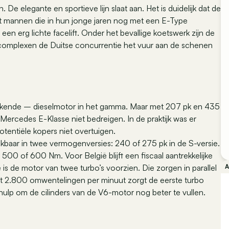
e elegante en sportieve lijn slaat aan. Het is duidelijk dat de
t mannen die in hun jonge jaren nog met een E-Type
en erg lichte facelift. Onder het bevallige koetswerk zijn de
 complexen de Duitse concurrentie het vuur aan de schenen
tekende – dieselmotor in het gamma. Maar met 207 pk en 435
rcedes E-Klasse niet bedreigen. In de praktijk was er
tentiële kopers niet overtuigen.
hikbaar in twee vermogenversies: 240 of 275 pk in de S-versie.
j 500 of 600 Nm. Voor België blijft een fiscaal aantrekkelijke
 is de motor van twee turbo’s voorzien. Die zorgen in parallel
ot 2.800 omwentelingen per minuut zorgt de eerste turbo
hulp om de cilinders van de V6-motor nog beter te vullen.