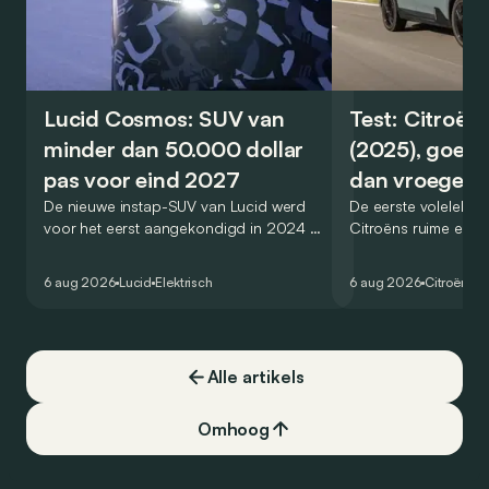
Lucid Cosmos: SUV van
Test: Citroën
minder dan 50.000 dollar
(2025), goed
pas voor eind 2027
dan vroeger
De nieuwe instap-SUV van Lucid werd
De eerste volelektri
voor het eerst aangekondigd in 2024 en
Citroëns ruime en 
zou oorspronkelijk nog voor eind 2026
moet de kwaliteiten
het gamma van de Amerikaanse
naar het elektrische 
6 aug 2026
Lucid
Elektrisch
6 aug 2026
Citroën
C5
constructeur vervoegen.
dat ook gelukt?
Alle artikels
Omhoog