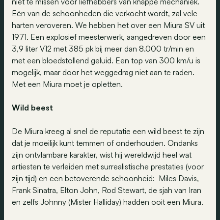
niet te missen voor liefhebbers van knappe mechaniek.
Eén van de schoonheden die verkocht wordt, zal vele
harten veroveren. We hebben het over een Miura SV uit
1971. Een explosief meesterwerk, aangedreven door een
3,9 liter V12 met 385 pk bij meer dan 8.000 tr/min en
met een bloedstollend geluid. Een top van 300 km/u is
mogelijk, maar door het weggedrag niet aan te raden.
Met een Miura moet je opletten.
Wild beest
De Miura kreeg al snel de reputatie een wild beest te zijn
dat je moeilijk kunt temmen of onderhouden. Ondanks
zijn ontvlambare karakter, wist hij wereldwijd heel wat
artiesten te verleiden met surrealistische prestaties (voor
zijn tijd) en een betoverende schoonheid: Miles Davis,
Frank Sinatra, Elton John, Rod Stewart, de sjah van Iran
en zelfs Johnny (Mister Halliday) hadden ooit een Miura.