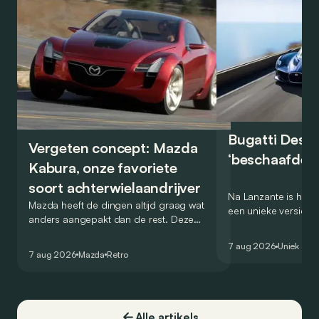
Bugatti Destr
Vergeten concept: Mazda
‘beschaafde’ 
Kabura, onze favoriete
soort achterwielaandrijver
Na Lanzante is het n
Mazda heeft de dingen altijd graag wat
een unieke versie v
anders aangepakt dan de rest. Deze
voor te stellen die
conceptcar die in 2006 debuteerde in
voor gebruik op de
7 aug 2026
Uniek
Detroit bewijst dat op heel knappe wijze.
7 aug 2026
Mazda
Retro
Alle artikels