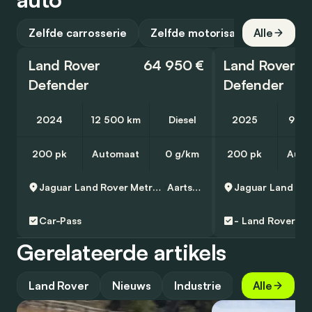
Zelfde carrosserie
Zelfde motorisatie
Alle
Land Rover
64 950 €
Land Rover
Defender
Defender
2024
12 500 km
Diesel
2025
9 99
200 pk
Automaat
0 g/km
200 pk
Auto
Jaguar Land Rover Metropool Zuid
Aartselaar
Car-Pass
-
Land Rover Ap
Gerelateerde artikels
Land Rover
Nieuws
Industrie
Gids
Alle