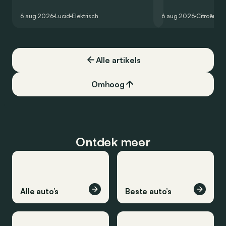
zou oorspronkelijk nog voor eind 2026
moet de kwaliteiten
het gamma van de Amerikaanse
naar het elektrische 
6 aug 2026
Lucid
Elektrisch
6 aug 2026
Citroën
C5
constructeur vervoegen.
dat ook gelukt?
Alle artikels
Omhoog
Ontdek meer
Alle auto’s
Beste auto’s