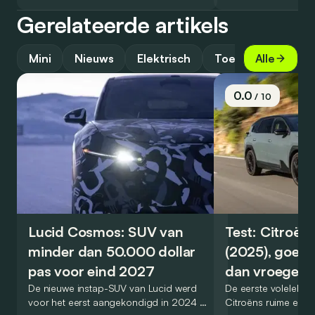
Gerelateerde artikels
Mini
Nieuws
Elektrisch
Toekomst
Alle
0.0
/ 10
Lucid Cosmos: SUV van
Test: Citroën
minder dan 50.000 dollar
(2025), goed
pas voor eind 2027
dan vroeger
De nieuwe instap-SUV van Lucid werd
De eerste volelektri
voor het eerst aangekondigd in 2024 en
Citroëns ruime en 