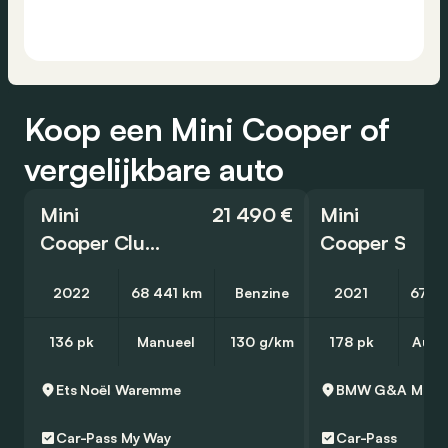
Koop een Mini Cooper of
vergelijkbare auto
Mini
21 490 €
Mini
Cooper Clubman
Cooper S
2022
68 441 km
Benzine
2021
67 2
136 pk
Manueel
130 g/km
178 pk
Auto
Ets Noël
Waremme
BMW G&A Moto
Car-Pass
My Way
Car-Pass