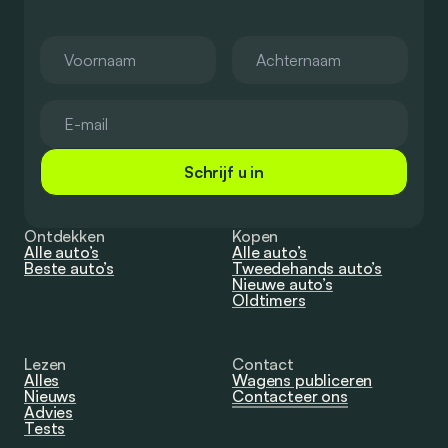
Schrijf u in
Ontdekken
Kopen
Alle auto’s
Alle auto’s
Beste auto’s
Tweedehands auto’s
Nieuwe auto’s
Oldtimers
Lezen
Contact
Alles
Wagens publiceren
Nieuws
Contacteer ons
Advies
Tests