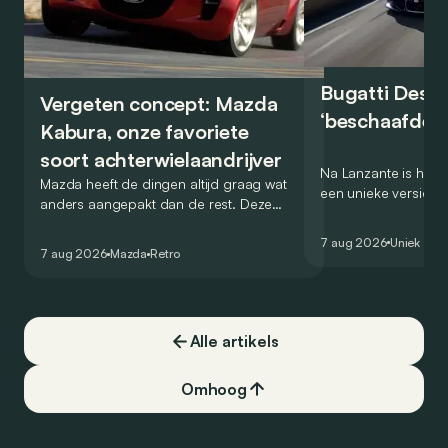
Bugatti Destr
Vergeten concept: Mazda
‘beschaafde’ 
Kabura, onze favoriete
soort achterwielaandrijver
Na Lanzante is het n
Mazda heeft de dingen altijd graag wat
een unieke versie v
anders aangepakt dan de rest. Deze
voor te stellen die
conceptcar die in 2006 debuteerde in
voor gebruik op de
7 aug 2026
Uniek
Detroit bewijst dat op heel knappe wijze.
7 aug 2026
Mazda
Retro
Alle artikels
Omhoog