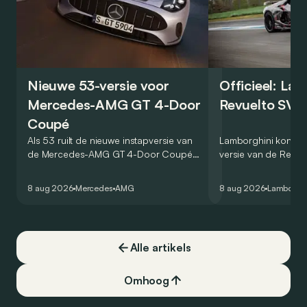
Nieuwe 53-versie voor
Officieel: La
Mercedes-AMG GT 4-Door
Revuelto SV 
Coupé
Als 53 ruilt de nieuwe instapversie van
Lamborghini kondig
de Mercedes-AMG GT 4-Door Coupé
versie van de Revue
zijn V8 in voor een zes-in-lijn. In de
rondetijd van 1:41,6
virtuele wereld dan toch…
Hockenheimring. Het
8 aug 2026
Mercedes
AMG
8 aug 2026
Lamborghi
een record voor pr
Alle artikels
Omhoog