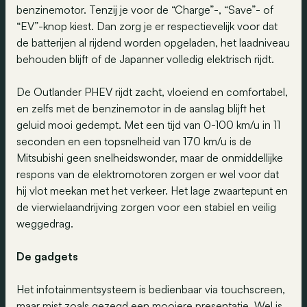
benzinemotor. Tenzij je voor de “Charge”-, “Save”- of
“EV”-knop kiest. Dan zorg je er respectievelijk voor dat
de batterijen al rijdend worden opgeladen, het laadniveau
behouden blijft of de Japanner volledig elektrisch rijdt.
De Outlander PHEV rijdt zacht, vloeiend en comfortabel,
en zelfs met de benzinemotor in de aanslag blijft het
geluid mooi gedempt. Met een tijd van 0-100 km/u in 11
seconden en een topsnelheid van 170 km/u is de
Mitsubishi geen snelheidswonder, maar de onmiddellijke
respons van de elektromotoren zorgen er wel voor dat
hij vlot meekan met het verkeer. Het lage zwaartepunt en
de vierwielaandrijving zorgen voor een stabiel en veilig
weggedrag.
De gadgets
Het infotainmentsysteem is bedienbaar via touchscreen,
maar mist zoals gezegd een mooiere presentatie. Wel is