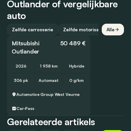
Outlander of vergelijkbare
auto
Zelfde carrosserie
Zelfde motorisatie
Alle
Mitsubishi
50 489 €
Outlander
2026
1 938 km
Hybride
306 pk
Automaat
0 g/km
Automotive Group West
Veurne
Car-Pass
Gerelateerde artikels