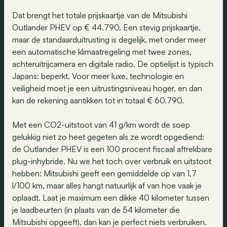
Dat brengt het totale prijskaartje van de Mitsubishi
Outlander PHEV op € 44.790. Een stevig prijskaartje,
maar de standaarduitrusting is degelijk, met onder meer
een automatische klimaatregeling met twee zones,
achteruitrijcamera en digitale radio. De optielijst is typisch
Japans: beperkt. Voor meer luxe, technologie en
veiligheid moet je een uitrustingsniveau hoger, en dan
kan de rekening aantikken tot in totaal € 60.790.
Met een CO2-uitstoot van 41 g/km wordt de soep
gelukkig niet zo heet gegeten als ze wordt opgediend:
de Outlander PHEV is een 100 procent fiscaal aftrekbare
plug-inhybride. Nu we het toch over verbruik en uitstoot
hebben: Mitsubishi geeft een gemiddelde op van 1,7
l/100 km, maar alles hangt natuurlijk af van hoe vaak je
oplaadt. Laat je maximum een dikke 40 kilometer tussen
je laadbeurten (in plaats van de 54 kilometer die
Mitsubishi opgeeft), dan kan je perfect niets verbruiken.