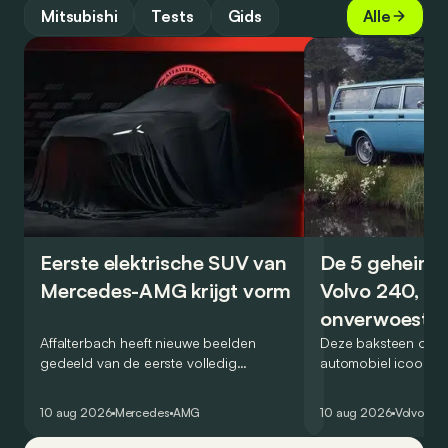
Mitsubishi
Tests
Gids
Alle
Eerste elektrische SUV van
De 5 geheime
Mercedes-AMG krijgt vorm
Volvo 240, de
onverwoestb
Affalterbach heeft nieuwe beelden
kubus
Deze baksteen op w
gedeeld van de eerste volledig
automobiel icoon? Ja
elektrische SUV die uitsluitend als
nieuw genre in het 
Mercedes-AMG wordt verkocht. Veel
van de veilige, prak
10 aug 2026
Mercedes
AMG
10 aug 2026
Volvo
Ret
wordt echter nog niet prijsgegeven.
onverwoestbare bre
zeker snuifje ‘chique