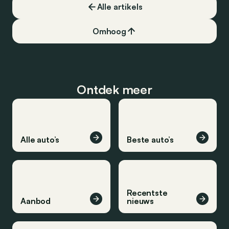
Alle artikels
een ongelooflijk suc
zegt alles: hij was b
markt in 4 reeksen.
Omhoog
Ontdek meer
Alle auto’s
Beste auto’s
Recentste
Aanbod
nieuws