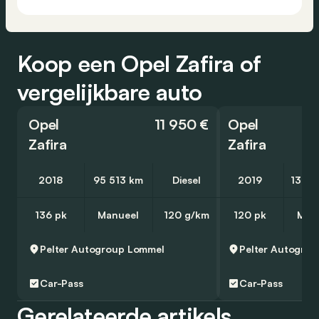
Koop een Opel Zafira of
vergelijkbare auto
Opel
11 950 €
Opel
Zafira
Zafira
2018
95 513 km
Diesel
2019
136 3
136 pk
Manueel
120 g/km
120 pk
Man
Pelter Autogroup
Lommel
Pelter Autogrou
Car-Pass
Car-Pass
Gerelateerde artikels