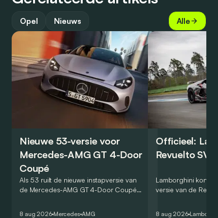
Opel
Nieuws
Alle
Nieuwe 53-versie voor
Officieel: La
Mercedes-AMG GT 4-Door
Revuelto SV 
Coupé
Als 53 ruilt de nieuwe instapversie van
Lamborghini kondig
de Mercedes-AMG GT 4-Door Coupé
versie van de Revue
zijn V8 in voor een zes-in-lijn. In de
rondetijd van 1:41,6
virtuele wereld dan toch…
Hockenheimring. Het
8 aug 2026
Mercedes
AMG
8 aug 2026
Lamborghi