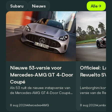
Subaru
Nieuws
Alle
Nieuwe 53-versie voor
Officieel: La
Mercedes-AMG GT 4-Door
Revuelto SV 
Coupé
Als 53 ruilt de nieuwe instapversie van
Lamborghini kondig
de Mercedes-AMG GT 4-Door Coupé
versie van de Revue
zijn V8 in voor een zes-in-lijn. In de
rondetijd van 1:41,6
virtuele wereld dan toch…
Hockenheimring. Het
8 aug 2026
Mercedes
AMG
8 aug 2026
Lamborghi
een record voor pr