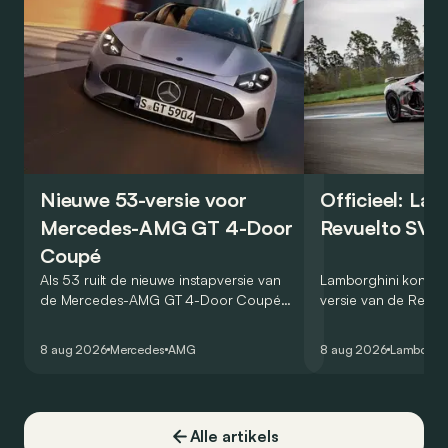
Nieuwe 53-versie voor
Officieel: La
Mercedes-AMG GT 4-Door
Revuelto SV 
Coupé
Als 53 ruilt de nieuwe instapversie van
Lamborghini kondig
de Mercedes-AMG GT 4-Door Coupé
versie van de Revue
zijn V8 in voor een zes-in-lijn. In de
rondetijd van 1:41,6
virtuele wereld dan toch…
Hockenheimring. Het
8 aug 2026
Mercedes
AMG
8 aug 2026
Lamborghi
een record voor pr
Alle artikels