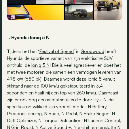
1. Hyundai Ioniq 5 N
Tijdens het het ‘
Festival of Speed
’ in
Goodwood
heeft
Hyundai de sportieve variant van zijn elektrische SUV
onthuld: de
Ioniq 5 N
! Die is veel agressiever en doet het
met twee motoren die samen een vermogen leveren van
478 kW (650 pk). Daarmee wordt deze Ioniq 5 vanuit
stilstand naar de 100 km/u gekatapulteerd in 3,4
seconden en haalt hij een top van 260 km/u. Daarnaast
zijn er ook nog een aantal snufjes die door Hyu-N-dai
specifiek ontwikkeld zijn voor dit model: N Battery
Preconditionning, N Race, N Pedal, N Brake Regen, N
Drift Optimizer, N Torque Distribution, N Launch Control,
N Grin Boost, N Active Sound +, N e-shift en tenslotte N