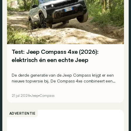
Test: Jeep Compass 4xe (2026):
elektrisch én een echte Jeep
De derde generatie van de Jeep Compass krijgt er een
nieuwe topversie bij. De Compass 4xe combineert een
volledig elektrische aandrijflijn met vierwielaandrijving,
375 pk en extra terreincapaciteiten. Is dit de elektrische
21 jul 2026
Jeep
Compass
Jeep die zijn naam eer aandoet?
ADVERTENTIE