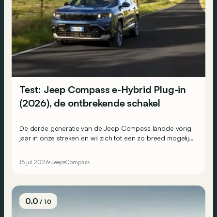
Test: Jeep Compass e-Hybrid Plug-in
(2026), de ontbrekende schakel
De derde generatie van de Jeep Compass landde vorig
jaar in onze streken en wil zich tot een zo breed mogelijk
publiek richten. Het gamma bestond al uit een
mildhybride en enkele volledig elektrische versies, en
15 jul 2026
Jeep
Compass
wordt nu aangevuld met een plug-inhybride die voor
sommigen een interessante keuze kan zijn.
0.0
/ 10