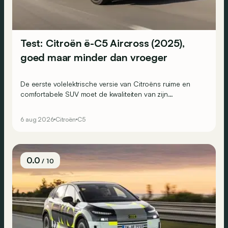
Test: Citroën ë-C5 Aircross (2025),
goed maar minder dan vroeger
De eerste volelektrische versie van Citroëns ruime en
comfortabele SUV moet de kwaliteiten van zijn
voorganger naar het elektrische tijdperk vertalen. Is dat
ook gelukt?
6 aug 2026
Citroën
C5
0.0
/ 10