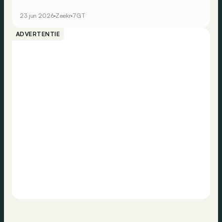
wel plaats voor in het Europese gamma van het Chinese
elektrische merk?
23 jun 2026
Zeekr
7GT
ADVERTENTIE