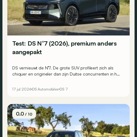
Test: DS N°7 (2026), premium anders
aangepakt
DS vernieuwt de N°7. De grote SUV profileert zich als
chiquer en origineler dan zijn Duitse concurrenten in het
premiumsegment, en is bovendien minder uitgesproken
dan de N°8. Hij moet dan ook een breder publiek
17 jul 2026
DS Automobiles
DS 7
overtuigen. Wij reden met zowel de elektrische als de
microhybride versie.
0.0
/ 10