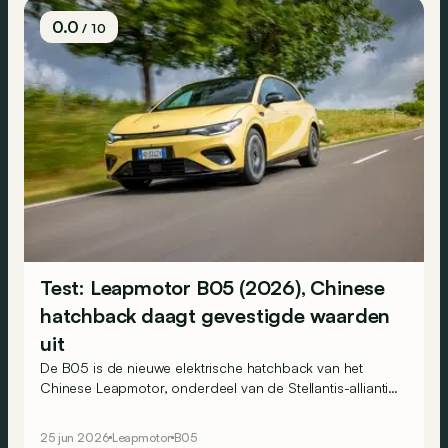
0.0
/ 10
Test: Leapmotor B05 (2026), Chinese
hatchback daagt gevestigde waarden
uit
De B05 is de nieuwe elektrische hatchback van het
Chinese Leapmotor, onderdeel van de Stellantis-alliantie.
Op papier vormt hij een serieuze uitdager voor modellen
als de Peugeot e-308 en Volkswagen ID.3. Maakt hij die
25 jun 2026
Leapmotor
B05
belofte ook waar?