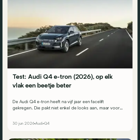
Test: Audi Q4 e-tron (2026), op elk
vlak een beetje beter
De Audi Q4 e-tron heeft na vijf jaar een facelift
gekregen. Die pakt niet enkel de looks aan, maar vooral
het interieur en ook de onderhuidse techniek. Maar is de
stap groot genoeg om het hoofd te bieden aan de
30 jun 2026
Audi
Q4
steeds sterkere concurrentie?