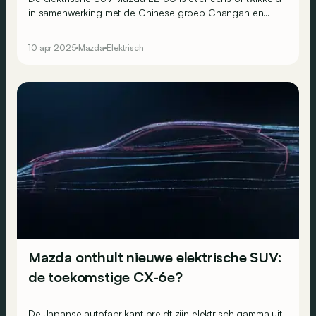
in samenwerking met de Chinese groep Changan en
zou naar Europa kunnen komen, maar waarschijnlijk met
een andere naam…
10 apr 2025
Mazda
Elektrisch
Mazda onthult nieuwe elektrische SUV:
de toekomstige CX-6e?
De Japanse autofabrikant breidt zijn elektrisch gamma uit