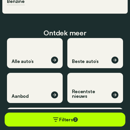
Benzine
Ontdek meer
Alle auto’s
Beste auto’s
Recentste
Aanbod
nieuws
Filters
2