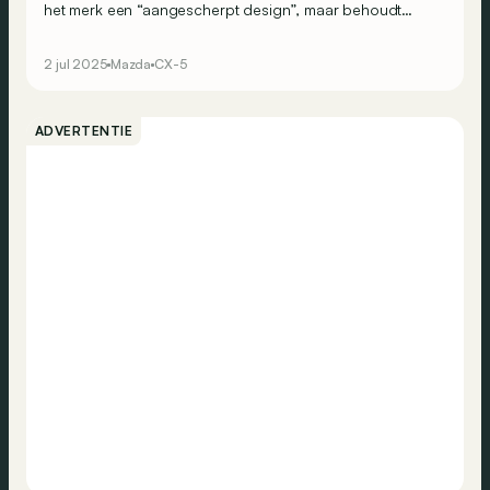
het merk een “aangescherpt design”, maar behoudt
verbrandingsmotoren – wel van een nieuwe generatie!
2 jul 2025
Mazda
CX-5
ADVERTENTIE