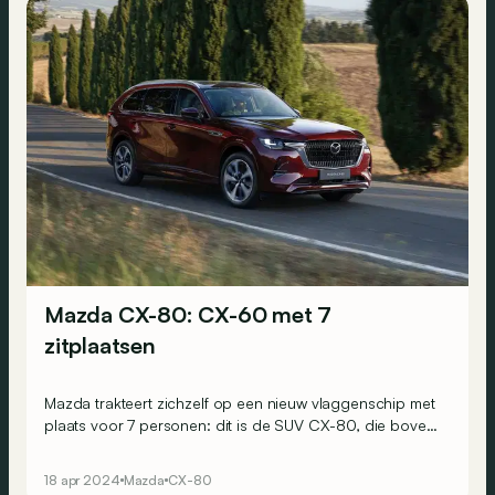
Mazda CX-80: CX-60 met 7
zitplaatsen
Mazda trakteert zichzelf op een nieuw vlaggenschip met
plaats voor 7 personen: dit is de SUV CX-80, die boven
de CX-60 en CX-5 komt te staan.
18 apr 2024
Mazda
CX-80