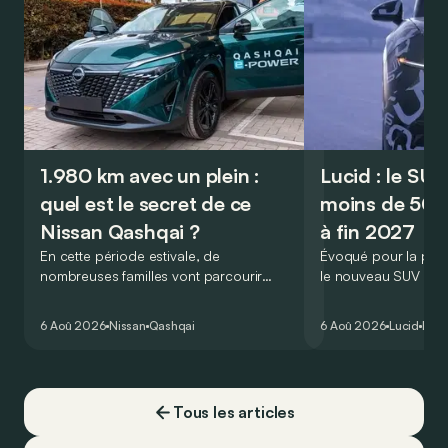
1.980 km avec un plein :
Lucid : le SU
quel est le secret de ce
moins de 50.
Nissan Qashqai ?
à fin 2027
En cette période estivale, de
Évoqué pour la prem
nombreuses familles vont parcourir
le nouveau SUV d’e
2.000 km durant leurs vacances.
Lucid devait initialem
Visiblement, en optant pour le Nissan
gamme du constructeu
6 Aoû 2026
Nissan
Qashqai
6 Aoû 2026
Lucid
Élec
Qashqai e-Power, il serait possible de
l’année 2026.
couvrir toute cette distance… sans
devoir chercher la moindre pompe à
carburant, ni borne de recharge. Est-ce
Tous les articles
vrai ?