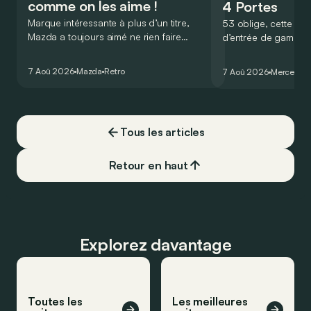
comme on les aime !
4 Portes
Marque intéressante à plus d’un titre,
53 oblige, cette nou
Mazda a toujours aimé ne rien faire
d’entrée de gamme
comme les autres. Ce concept présenté
GT Coupé 4 Portes 
au salon de Détroit en 2006 le prouve
un six-cylindre en li
7 Aoû 2026
Mazda
Retro
7 Aoû 2026
Mercedes
de la plus belle des manières…
moins…
Tous les articles
Retour en haut
Explorez davantage
Toutes les
Les meilleures