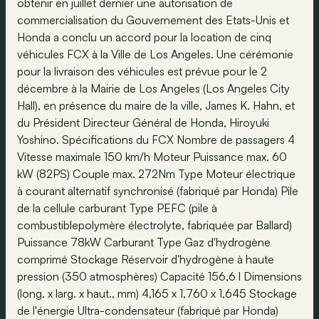
obtenir en juillet dernier une autorisation de
commercialisation du Gouvernement des Etats-Unis et
Honda a conclu un accord pour la location de cinq
véhicules FCX à la Ville de Los Angeles. Une cérémonie
pour la livraison des véhicules est prévue pour le 2
décembre à la Mairie de Los Angeles (Los Angeles City
Hall), en présence du maire de la ville, James K. Hahn, et
du Président Directeur Général de Honda, Hiroyuki
Yoshino. Spécifications du FCX Nombre de passagers 4
Vitesse maximale 150 km/h Moteur Puissance max. 60
kW (82PS) Couple max. 272Nm Type Moteur électrique
à courant alternatif synchronisé (fabriqué par Honda) Pile
de la cellule carburant Type PEFC (pile à
combustiblepolymère électrolyte, fabriquée par Ballard)
Puissance 78kW Carburant Type Gaz d'hydrogène
comprimé Stockage Réservoir d'hydrogène à haute
pression (350 atmosphères) Capacité 156,6 l Dimensions
(long. x larg. x haut., mm) 4,165 x 1,760 x 1,645 Stockage
de l'énergie Ultra-condensateur (fabriqué par Honda)