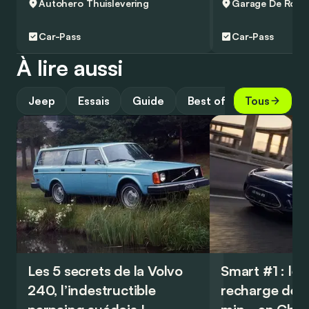
Autohero
Thuislevering
Garage De Rock
Car-Pass
Car-Pass
À lire aussi
Jeep
Essais
Guide
Best of
Tous
Les 5 secrets de la Volvo
Smart #1 : le 
240, l’indestructible
recharge déso