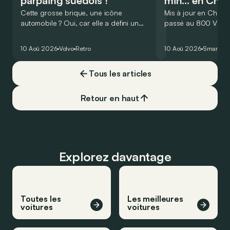
parpaing suédois !
min… en Chin
Cette grosse brique, une icône
Mis à jour en Chine,
automobile ? Oui, car elle a défini un
passé au 800 V ! Résu
nouveau genre, celui des breaks sûrs,
maintenant capable
pratiques, à la fiabilité ferroviaire, tout en
80 % de batterie en
10 Aoû 2026
Volvo
Retro
10 Aoû 2026
Smart
#1
ne négligeant pas un certain côté BCBG
seulement !
! Aux Etats-Unis, ce modèle fera un
Tous les articles
malheur ! Un coup d’œil sur sa carrière
permet d’ailleurs de prendre toute la
mesure de son importance : il fut
Retour en haut
commercialisé sur près de 20 années et
décliné en 4 séries !
Explorez davantage
Toutes les
Les meilleures
voitures
voitures