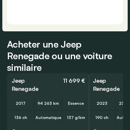
Acheter une Jeep
Renegade ou une voiture
similaire
Jeep
11 699 €
Jeep
Renegade
Renegade
2017
94 263 km
Essence
2023
23 3
136 ch
Automatique
137 g/km
190 ch
Autom