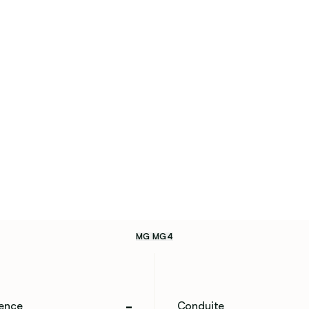
MG MG4
-
ience
Conduite